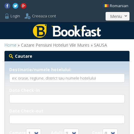
Romanian
Login
Creeaza cont
Meniu
Home
» Cazare Pensiuni Hoteluri Vile Mures » SAUSA
Cautare
Destinatie/numele hotelului:
Data Check-in
Data Check-out
Camere
Adulti
Copii
1
1
0