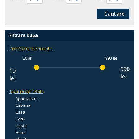
Filtrare dupa
Pret/camera/noapte
10 lei
990 lei
990
10
lei
lei
Tipul proprietatii
Apartament
Cabana
Casa
Cort
Hostel
Hotel