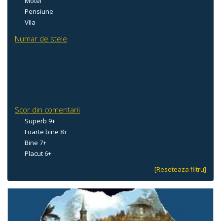
Motel
Pensiune
Vila
Numar de stele
Scor din comentarii
Superb 9+
Foarte bine 8+
Bine 7+
Placut 6+
[Reseteaza filtru]