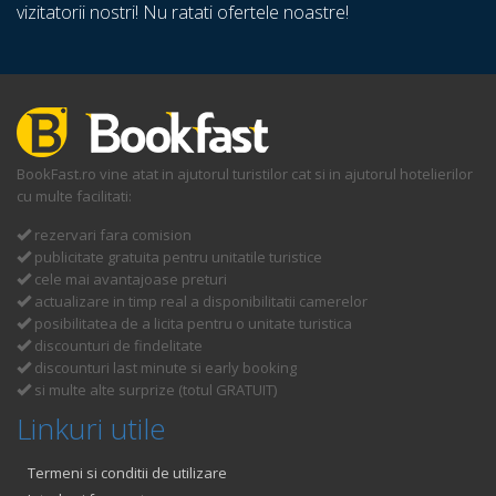
vizitatorii nostri! Nu ratati ofertele noastre!
BookFast.ro vine atat in ajutorul turistilor cat si in ajutorul hotelierilor
cu multe facilitati:
rezervari fara comision
publicitate gratuita pentru unitatile turistice
cele mai avantajoase preturi
actualizare in timp real a disponibilitatii camerelor
posibilitatea de a licita pentru o unitate turistica
discounturi de findelitate
discounturi last minute si early booking
si multe alte surprize (totul GRATUIT)
Linkuri utile
Termeni si conditii de utilizare