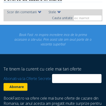
Scor din comentarii
Stele
Cauta unitate
Book Fast .ro inspira incredere inca de la prima
accesare a site-ului. Prin acest site am avut parte de o
vacanta superba!
Te tinem la curent cu cele mai tari oferte
Abonati-va la Oferte Secrete
BookFast.ro va ofere cele mai bune oferte de cazare din
Romania, iar anul acesta am pregatit multe surprize pentru