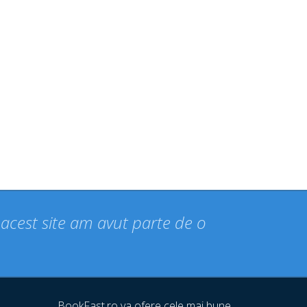
n acest site am avut parte de o
BookFast.ro va ofere cele mai bune