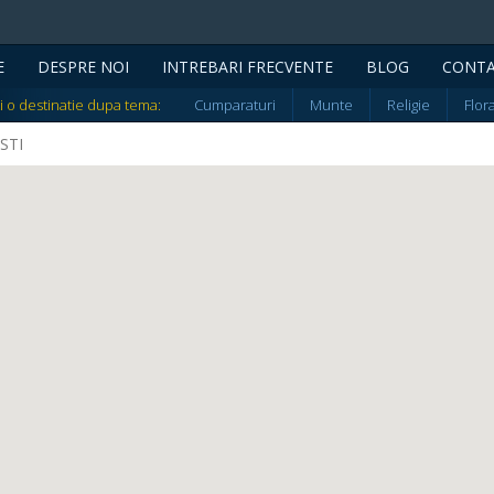
E
DESPRE NOI
INTREBARI FRECVENTE
BLOG
CONT
i o destinatie dupa tema:
Cumparaturi
Munte
Religie
Flor
ESTI