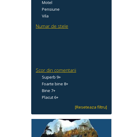
Motel
Pensiune
Vila
Numar de stele
Scor din comentarii
Superb 9+
Foarte bine 8+
Bine 7+
Placut 6+
[Reseteaza filtru]