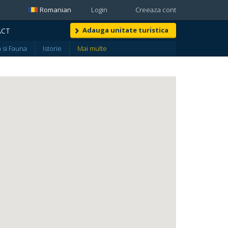
Romanian
Login
Creeaza cont
Adauga unitate turistica
ACT
a si Fauna
Istorie
Mai multe