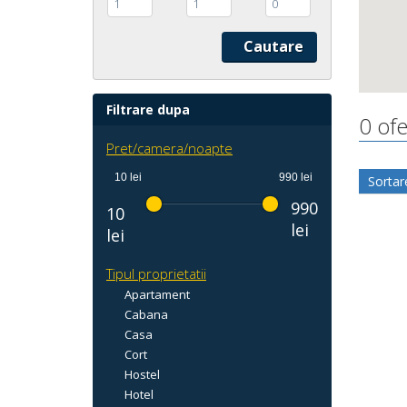
1
1
0
Filtrare dupa
0 of
Pret/camera/noapte
10 lei
990 lei
Sortar
990
10
lei
lei
Tipul proprietatii
Apartament
Cabana
Casa
Cort
Hostel
Hotel