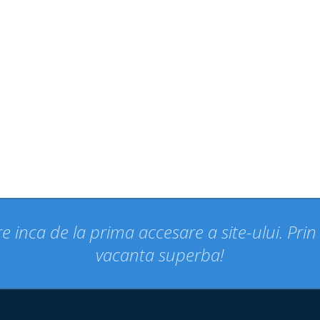
e inca de la prima accesare a site-ului. Pri
vacanta superba!