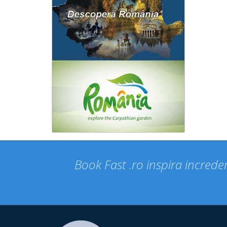
Book Fast .ro inspira increder