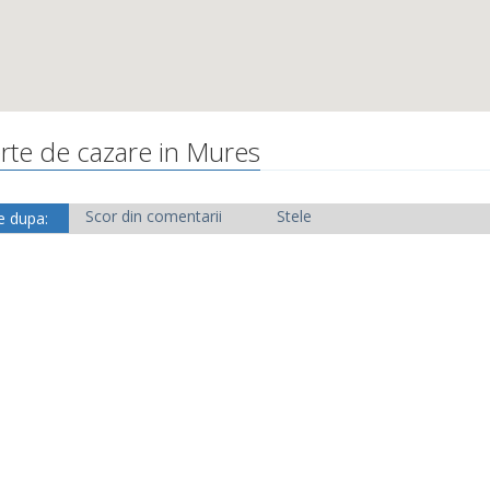
erte de cazare in Mures
Scor din comentarii
Stele
e dupa: