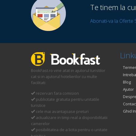
Te tinem la cu
Abonati-va la Oferte 
Linku
Termeni
BookFast.ro vine atat in ajutorul turistilor
Intreba
cat si in ajutorul hotelierilor cu multe
Blog
facilitati:
Ajutor
rezervari fara comision
Despre
publicitate gratuita pentru unitatile
Contac
turistice
Ghid In
cele mai avantajoase preturi
actualizare in timp real a disponibilitatii
camerelor
posibilitatea de a licita pentru o unitate
turistica