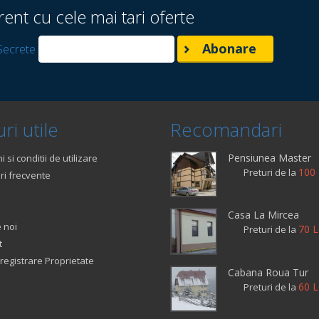
rent cu cele mai tari oferte
Secrete
ri utile
Recomandari
Pensiunea Master
 si conditii de utilizare
100 
Preturi de la
ri frecvente
Casa La Mircea
 noi
70 L
Preturi de la
t
registrare Proprietate
Cabana Roua Tur
60 L
Preturi de la