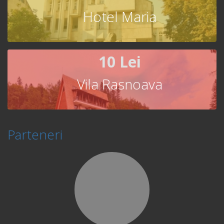
Hotel Maria
10 Lei
Vila Rasnoava
Parteneri