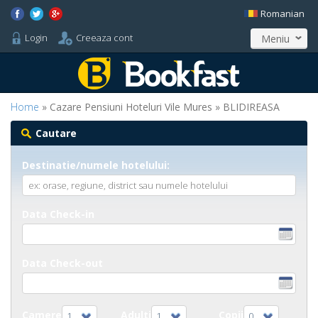
Romanian
Login
Creeaza cont
Meniu
Home
» Cazare Pensiuni Hoteluri Vile Mures » BLIDIREASA
Cautare
Destinatie/numele hotelului:
Data Check-in
Data Check-out
Camere
Adulti
Copii
1
1
0