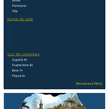
Motel
Pensiune
Vila
Numar de stele
Scor din comentarii
Superb 9+
Foarte bine 8+
Bine 7+
Placut 6+
[Reseteaza filtru]