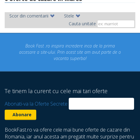
Scor din comentarii
Stele
Cauta unitate
 incredere inca de la prima
Concediul nostru rezervat prin 
n acest site am avut parte de o
un concediu de vis. Am viz
ta superba!
despre care nu stiam ca exi
Te tinem la curent cu cele mai tari oferte
Abonati-va la Oferte Secrete
BookFast.ro va ofere cele mai bune oferte de cazare din
Romania, iar anul acesta am pregatit multe surprize pentru