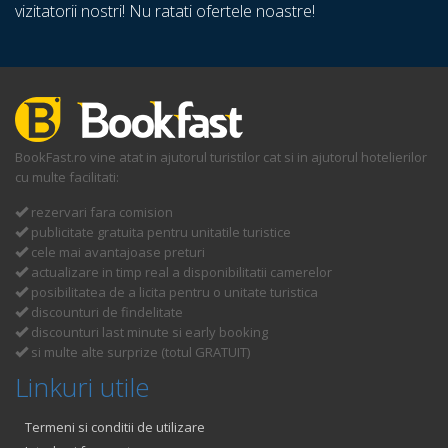
vizitatorii nostri! Nu ratati ofertele noastre!
BookFast.ro vine atat in ajutorul turistilor cat si in ajutorul hotelierilor
cu multe facilitati:
rezervari fara comision
publicitate gratuita pentru unitatile turistice
cele mai avantajoase preturi
actualizare in timp real a disponibilitatii camerelor
posibilitatea de a licita pentru o unitate turistica
discounturi de findelitate
discounturi last minute si early booking
si multe alte surprize (totul GRATUIT)
Linkuri utile
Termeni si conditii de utilizare