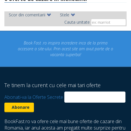
Scor din comentarii
Stele
Cauta unitate
ok Fast .ro inspira incredere inca de la prima
Concediul n
re a site-ului. Prin acest site am avut parte de o
un conce
vacanta superba!
despre ca
Te tinem la curent cu cele mai tari oferte
Abonati-va la Oferte Secrete
BookFast.ro va ofere cele mai bune oferte de cazare din
Romania, iar anul acesta am pregatit multe surprize pentru