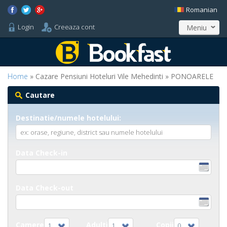
Romanian
Login
Creeaza cont
Meniu
Home
» Cazare Pensiuni Hoteluri Vile Mehedinti » PONOARELE
Cautare
Destinatie/numele hotelului:
Data Check-in
Data Check-out
Camere
Adulti
Copii
1
1
0