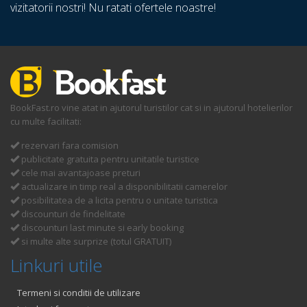
vizitatorii nostri! Nu ratati ofertele noastre!
BookFast.ro vine atat in ajutorul turistilor cat si in ajutorul hotelierilor
cu multe facilitati:
rezervari fara comision
publicitate gratuita pentru unitatile turistice
cele mai avantajoase preturi
actualizare in timp real a disponibilitatii camerelor
posibilitatea de a licita pentru o unitate turistica
discounturi de findelitate
discounturi last minute si early booking
si multe alte surprize (totul GRATUIT)
Linkuri utile
Termeni si conditii de utilizare