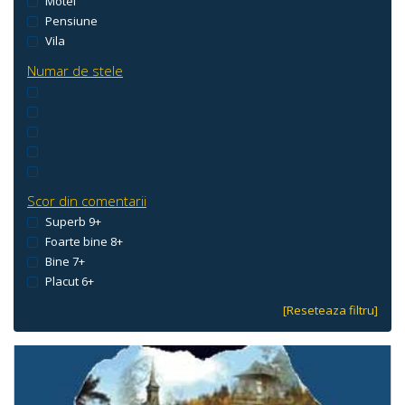
Motel
Pensiune
Vila
Numar de stele
Scor din comentarii
Superb 9+
Foarte bine 8+
Bine 7+
Placut 6+
[Reseteaza filtru]