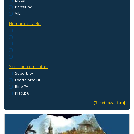
Motel
Pensiune
Vila
Numar de stele
Scor din comentarii
Superb 9+
Foarte bine 8+
Bine 7+
Placut 6+
[Reseteaza filtru]