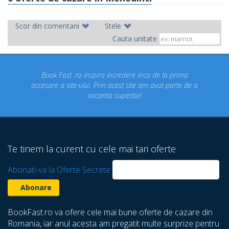
Scor din comentarii
Stele
Cauta unitate
ok Fast .ro inspira incredere inca de la prima
Concediul n
re a site-ului. Prin acest site am avut parte de o
un conce
vacanta superba!
despre ca
Te tinem la curent cu cele mai tari oferte
Abonati-va la Oferte Secrete
BookFast.ro va ofere cele mai bune oferte de cazare din
Romania, iar anul acesta am pregatit multe surprize pentru