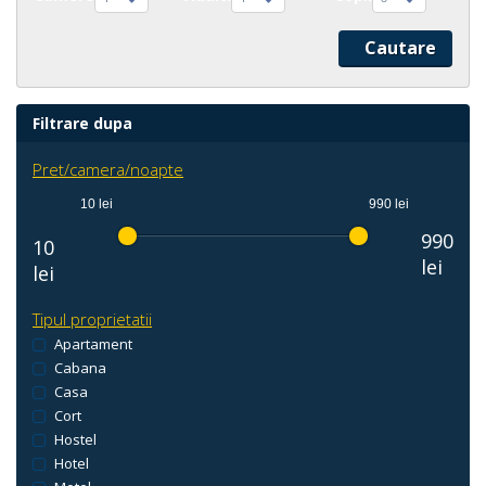
Filtrare dupa
Pret/camera/noapte
10 lei
990 lei
990
10
lei
lei
Tipul proprietatii
Apartament
Cabana
Casa
Cort
Hostel
Hotel