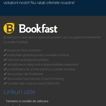
vizitatorii nostri! Nu ratati ofertele noastre!
BookFast.ro vine atat in ajutorul turistilor cat si in ajutorul hotelierilor
cu multe facilitati:
rezervari fara comision
publicitate gratuita pentru unitatile turistice
cele mai avantajoase preturi
actualizare in timp real a disponibilitatii camerelor
posibilitatea de a licita pentru o unitate turistica
discounturi de findelitate
discounturi last minute si early booking
si multe alte surprize (totul GRATUIT)
Linkuri utile
Termeni si conditii de utilizare