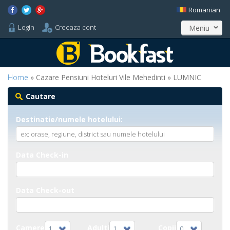
Romanian
Login
Creeaza cont
Meniu
Home
» Cazare Pensiuni Hoteluri Vile Mehedinti » LUMNIC
Cautare
Destinatie/numele hotelului:
Data Check-in
Data Check-out
Camere
Adulti
Copii
1
1
0