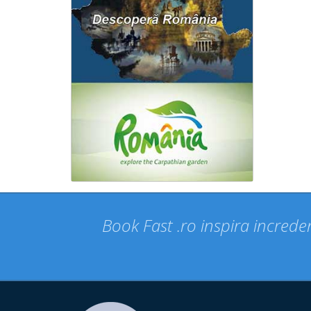
Book Fast .ro inspira increder