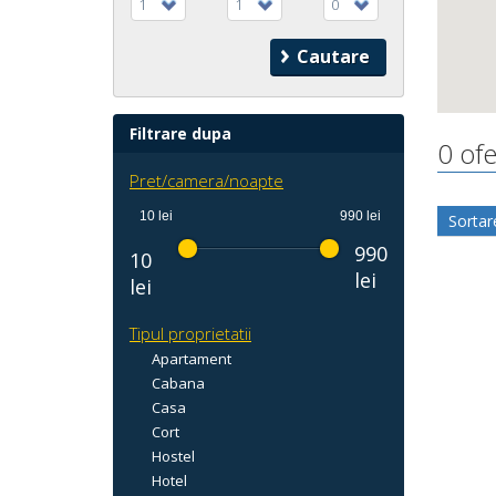
1
1
0
Filtrare dupa
0 ofe
Pret/camera/noapte
10 lei
990 lei
Sortar
990
10
lei
lei
Tipul proprietatii
Apartament
Cabana
Casa
Cort
Hostel
Hotel