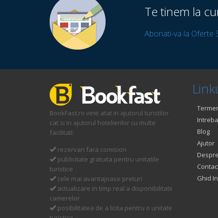
Te tinem la cu
Abonati-va la Oferte 
Linku
Termeni
BookFast.ro vine atat in ajutorul turistilor
Intreba
cat si in ajutorul hotelierilor cu multe
Blog
facilitati:
Ajutor
rezervari fara comision
Despre
publicitate gratuita pentru unitatile
Contac
turistice
Ghid In
cele mai avantajoase preturi
actualizare in timp real a disponibilitatii
camerelor
posibilitatea de a licita pentru o unitate
turistica