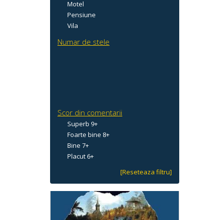
Motel
Pensiune
Vila
Numar de stele
Scor din comentarii
Superb 9+
Foarte bine 8+
Bine 7+
Placut 6+
[Reseteaza filtru]