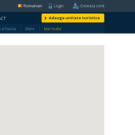
Romanian
Login
Creeaza cont
Adauga unitate turistica
ACT
a si Fauna
Mare
Mai multe