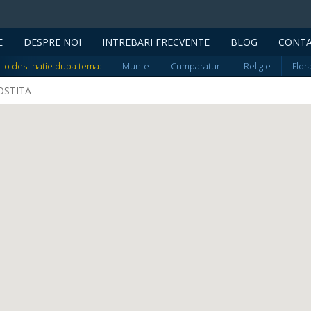
E
DESPRE NOI
INTREBARI FRECVENTE
BLOG
CONT
i o destinatie dupa tema:
Munte
Cumparaturi
Religie
Flor
DOSTITA