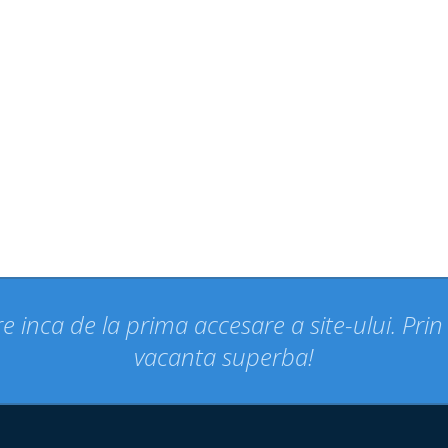
e inca de la prima accesare a site-ului. Pri
vacanta superba!