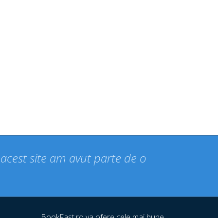
n acest site am avut parte de o
BookFast.ro va ofere cele mai bune