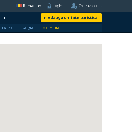
Romanian
Login
Creeaza cont
Adauga unitate turistica
ACT
si Fauna
Religie
Mai multe