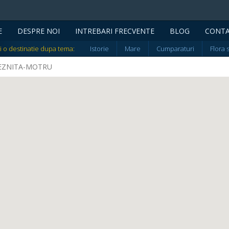
E
DESPRE NOI
INTREBARI FRECVENTE
BLOG
CONT
i o destinatie dupa tema:
Istorie
Mare
Cumparaturi
Flora 
 BREZNITA-MOTRU