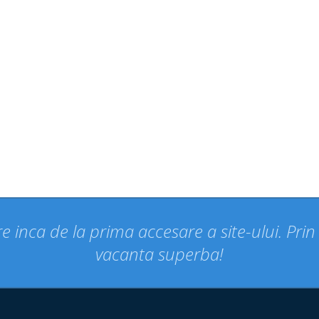
e inca de la prima accesare a site-ului. Pri
vacanta superba!