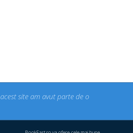
n acest site am avut parte de o
BookFast.ro va ofere cele mai bune