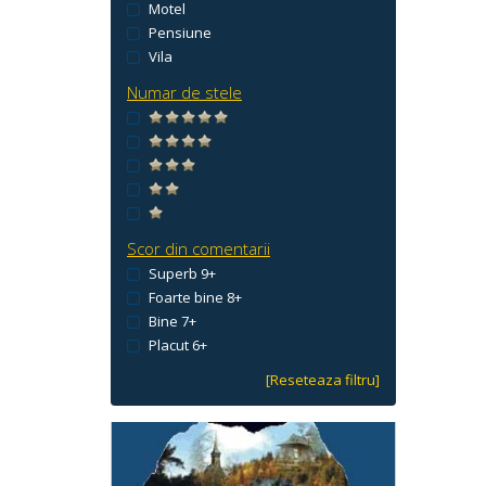
Motel
Pensiune
Vila
Numar de stele
Scor din comentarii
Superb 9+
Foarte bine 8+
Bine 7+
Placut 6+
[Reseteaza filtru]