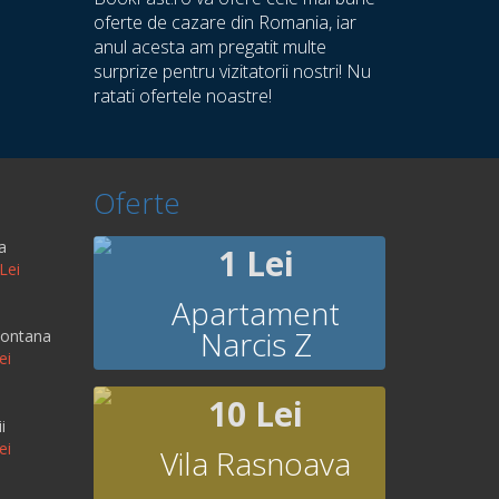
oferte de cazare din Romania, iar
anul acesta am pregatit multe
surprize pentru vizitatorii nostri! Nu
ratati ofertele noastre!
Oferte
a
1 Lei
Lei
Apartament
Narcis Z
Montana
ei
10 Lei
i
ei
Vila Rasnoava