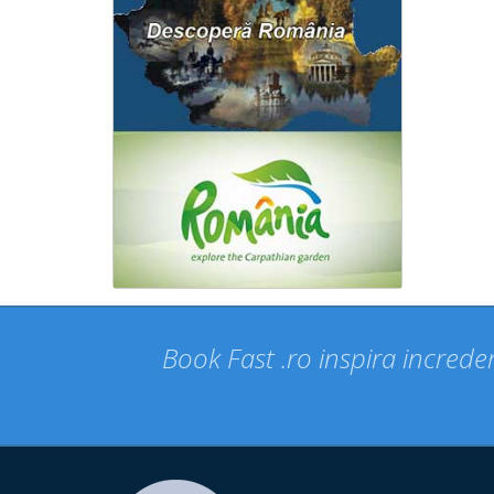
Book Fast .ro inspira increder