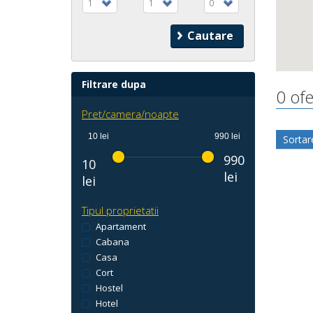
1
1
0
Filtrare dupa
0 ofe
Pret/camera/noapte
10 lei
990 lei
Sortar
990
10
lei
lei
Tipul proprietatii
Apartament
Cabana
Casa
Cort
Hostel
Hotel