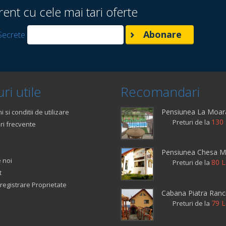
rent cu cele mai tari oferte
Secrete
ri utile
Recomandari
Pensiunea La Moar
 si conditii de utilizare
130 
Preturi de la
ri frecvente
Pensiunea Chesa 
 noi
80 L
Preturi de la
t
registrare Proprietate
Cabana Piatra Ranci
79 L
Preturi de la