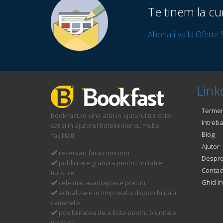
Te tinem la cu
Abonati-va la Oferte 
Linku
Termeni
BookFast.ro vine atat in ajutorul turistilor
Intreba
cat si in ajutorul hotelierilor cu multe
Blog
facilitati:
Ajutor
rezervari fara comision
Despre
publicitate gratuita pentru unitatile
Contac
turistice
Ghid In
cele mai avantajoase preturi
actualizare in timp real a disponibilitatii
camerelor
posibilitatea de a licita pentru o unitate
turistica