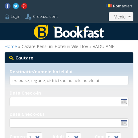
Romanian
Login
Creeaza cont
Meniu
Home
» Cazare Pensiuni Hoteluri Vile Ilfov » VADU ANEI
Cautare
Destinatie/numele hotelului:
Data Check-in
Data Check-out
Camere
Adulti
Copii
1
1
0