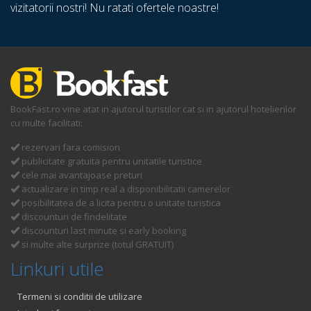
vizitatorii nostri! Nu ratati ofertele noastre!
BookFast.ro vine atat in ajutorul turistilor cat si in ajutorul hotelierilor
cu multe facilitati:
rezervari fara comision
publicitate gratuita pentru unitatile turistice
cele mai avantajoase preturi
actualizare in timp real a disponibilitatii camerelor
posibilitatea de a licita pentru o unitate turistica
discounturi de findelitate
discounturi last minute si early booking
si multe alte surprize (totul GRATUIT)
Linkuri utile
Termeni si conditii de utilizare