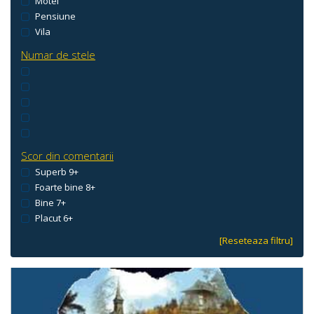
Motel
Pensiune
Vila
Numar de stele
Scor din comentarii
Superb 9+
Foarte bine 8+
Bine 7+
Placut 6+
[Reseteaza filtru]