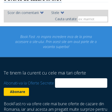
Scor din comentarii
Stele
Cauta unitate
ro inspira incredere inca de la prima
Concediul nostru rez
-ului. Prin acest site am avut parte de o
un concediu de vi
vacanta superba!
despre care nu sti
Te tinem la curent cu cele mai tari oferte
Abonati-va la Oferte Secrete
BookFast.ro va ofere cele mai bune oferte de cazare din
Romania, iar anul acesta am pregatit multe surprize pentru