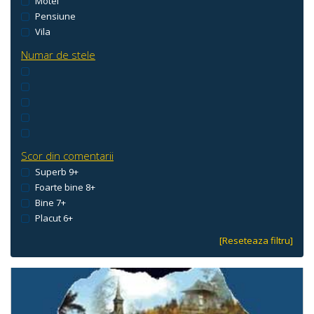
Motel
Pensiune
Vila
Numar de stele
Scor din comentarii
Superb 9+
Foarte bine 8+
Bine 7+
Placut 6+
[Reseteaza filtru]