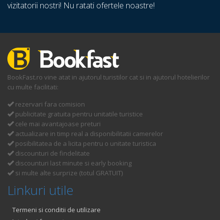
vizitatorii nostri! Nu ratati ofertele noastre!
BookFast.ro vine atat in ajutorul turistilor cat si in ajutorul hotelierilor
cu multe facilitati:
rezervari fara comision
publicitate gratuita pentru unitatile turistice
cele mai avantajoase preturi
actualizare in timp real a disponibilitatii camerelor
posibilitatea de a licita pentru o unitate turistica
discounturi de findelitate
discounturi last minute si early booking
si multe alte surprize (totul GRATUIT)
Linkuri utile
Termeni si conditii de utilizare