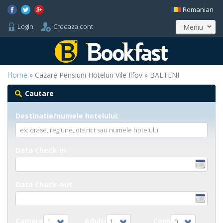
Romanian
Login
Creeaza cont
Meniu
Home
» Cazare Pensiuni Hoteluri Vile Ilfov » BALTENI
Cautare
Destinatie/numele hotelului:
Data Check-in
Data Check-out
Camere
Adulti
Copii
1
1
0