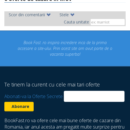
Scor din comentarii
Stele
Cauta unitate
Book Fast .ro inspira incredere inca de la prima
Concediul
esare a site-ului. Prin acest site am avut parte de o
un co
vacanta superba!
despre 
Te tinem la curent cu cele mai tari oferte
Abonati-va la Oferte Secrete
BookFast.ro va ofere cele mai bune oferte de cazare din
Romania, iar anul acesta am pregatit multe surprize pentru