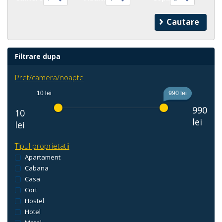
Filtrare dupa
Pret/camera/noapte
10 lei
990 lei
990
10
lei
lei
Tipul proprietatii
Apartament
Cabana
Casa
Cort
Hostel
Hotel