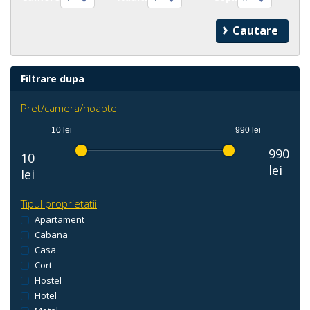
Filtrare dupa
Pret/camera/noapte
10 lei
990 lei
990
10
lei
lei
Tipul proprietatii
Apartament
Cabana
Casa
Cort
Hostel
Hotel