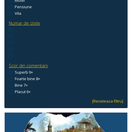
Motel
Pensiune
Vila
Numar de stele
Scor din comentarii
Superb 9+
Foarte bine 8+
Bine 7+
Placut 6+
[Reseteaza filtru]