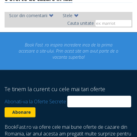
Scor din comentarii
Stele
Cauta unitate
Book Fast .ro inspira incredere inca de la prima
Concediul
esare a site-ului. Prin acest site am avut parte de o
un co
vacanta superba!
despre 
Te tinem la curent cu cele mai tari oferte
Abonati-va la Oferte Secrete
BookFast.ro va ofere cele mai bune oferte de cazare din
Romania, iar anul acesta am pregatit multe surprize pentru