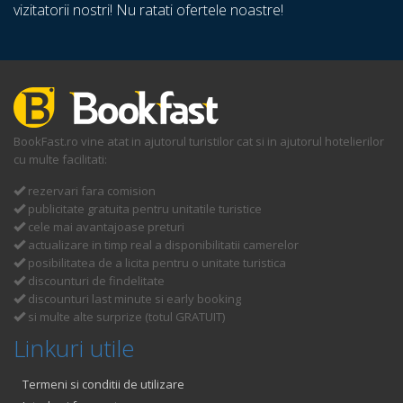
vizitatorii nostri! Nu ratati ofertele noastre!
BookFast.ro vine atat in ajutorul turistilor cat si in ajutorul hotelierilor
cu multe facilitati:
rezervari fara comision
publicitate gratuita pentru unitatile turistice
cele mai avantajoase preturi
actualizare in timp real a disponibilitatii camerelor
posibilitatea de a licita pentru o unitate turistica
discounturi de findelitate
discounturi last minute si early booking
si multe alte surprize (totul GRATUIT)
Linkuri utile
Termeni si conditii de utilizare