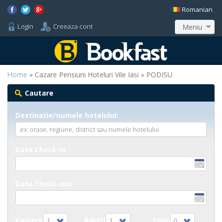
Romanian
Login
Creeaza cont
Meniu
Home
» Cazare Pensiuni Hoteluri Vile Iasi » PODISU
Cautare
Destinatie/numele hotelului:
Data Check-in
Data Check-out
Camere
Adulti
Copii
1
1
0