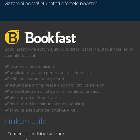
vizitatorii nostri! Nu ratati ofertele noastre!
BookFast.ro vine atat in ajutorul turistilor cat si in ajutorul hotelierilor
cu multe facilitati:
rezervari fara comision
publicitate gratuita pentru unitatile turistice
cele mai avantajoase preturi
actualizare in timp real a disponibilitatii camerelor
posibilitatea de a licita pentru o unitate turistica
discounturi de findelitate
discounturi last minute si early booking
si multe alte surprize (totul GRATUIT)
Linkuri utile
Termeni si conditii de utilizare