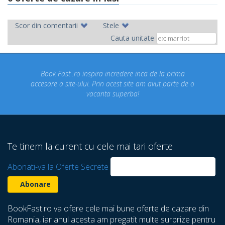
Scor din comentarii
Stele
Cauta unitate
ro inspira incredere inca de la prima
Concediul nostru rez
-ului. Prin acest site am avut parte de o
un concediu de vi
vacanta superba!
despre care nu sti
Te tinem la curent cu cele mai tari oferte
Abonati-va la Oferte Secrete
BookFast.ro va ofere cele mai bune oferte de cazare din
Romania, iar anul acesta am pregatit multe surprize pentru