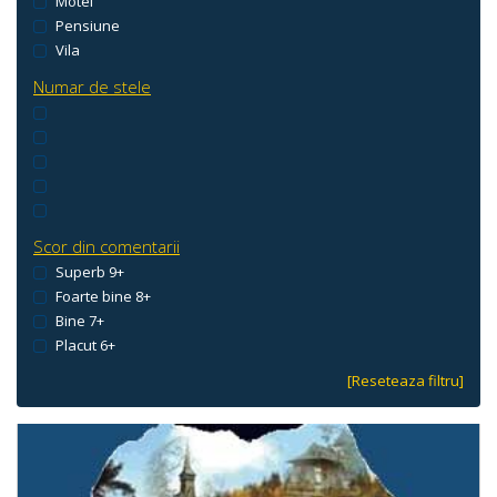
Motel
Pensiune
Vila
Numar de stele
Scor din comentarii
Superb 9+
Foarte bine 8+
Bine 7+
Placut 6+
[Reseteaza filtru]