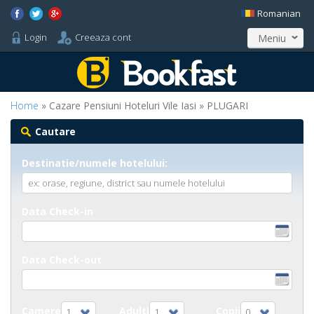
Romanian
Login
Creeaza cont
Meniu
Home
» Cazare Pensiuni Hoteluri Vile Iasi » PLUGARI
Cautare
Destinatie/numele hotelului:
Data Check-in
Data Check-out
Camere
Adulti
Copii
1
1
0