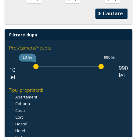
Filtrare dupa
Pret/camera/noapte
10 lei
990 lei
990
10
lei
lei
Tipul proprietatii
Apartament
Cabana
Casa
Cort
Hostel
Hotel