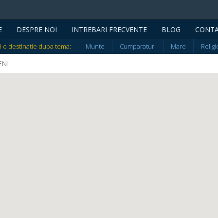
E
DESPRE NOI
INTREBARI FRECVENTE
BLOG
CONT
i o destinatie dupa tema:
Munte
Cumparaturi
Mare
Religi
ENI