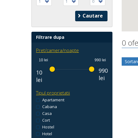
1
1
0
Filtrare dupa
0 ofe
Pret/camera/noapte
10 lei
990 lei
Sortar
990
10
lei
lei
Tipul proprietatii
Apartament
Cabana
Casa
Cort
Hostel
Hotel