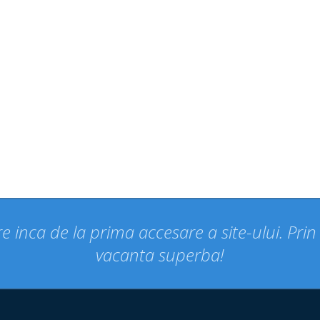
e inca de la prima accesare a site-ului. Pri
vacanta superba!