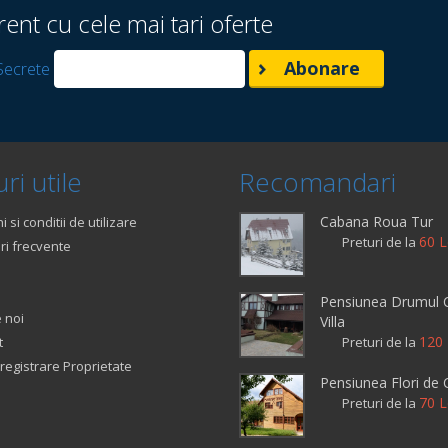
rent cu cele mai tari oferte
Secrete
ri utile
Recomandari
Cabana Roua Tur
 si conditii de utilizare
60 L
Preturi de la
ri frecvente
Pensiunea Drumul C
 noi
Villa
120 
t
Preturi de la
registrare Proprietate
Pensiunea Flori de
70 L
Preturi de la