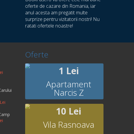
oferte de cazare din Romania, iar
anul acesta am pregatit multe
surprize pentru vizitatorii nostri! Nu
ratati ofertele noastre!
Oferte
1 Lei
ei
Apartament
Narcis Z
arului
Lei
10 Lei
 Camp
ei
Vila Rasnoava