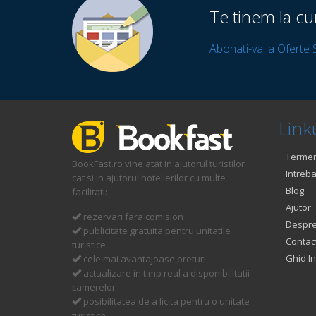
Te tinem la cu
Abonati-va la Oferte 
Linku
Termeni
BookFast.ro vine atat in ajutorul turistilor
Intreba
cat si in ajutorul hotelierilor cu multe
Blog
facilitati:
Ajutor
rezervari fara comision
Despre
publicitate gratuita pentru unitatile
Contac
turistice
Ghid In
cele mai avantajoase preturi
actualizare in timp real a disponibilitatii
camerelor
posibilitatea de a licita pentru o unitate
turistica