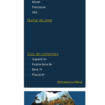
Motel
Pensiune
Vila
Numar de stele
Scor din comentarii
Superb 9+
Foarte bine 8+
Bine 7+
Placut 6+
[Reseteaza filtru]