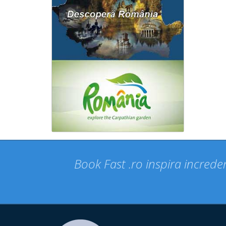
Book Fast .ro inspira increder