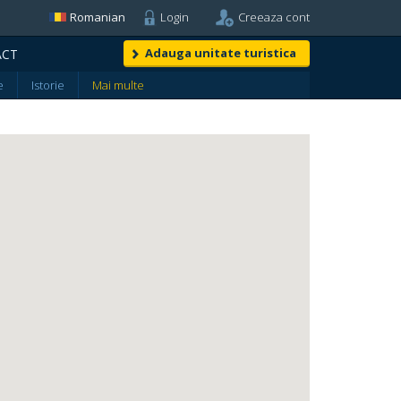
Romanian
Login
Creeaza cont
Adauga unitate turistica
ACT
e
Istorie
Mai multe