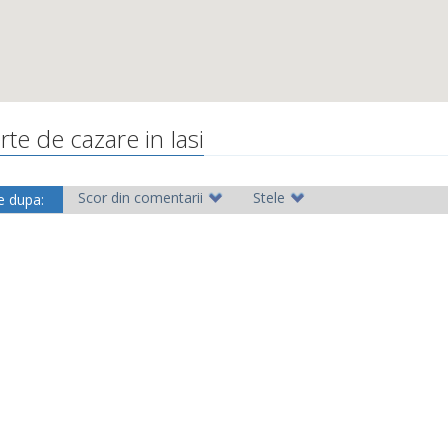
rte de cazare in Iasi
Scor din comentarii
Stele
e dupa: