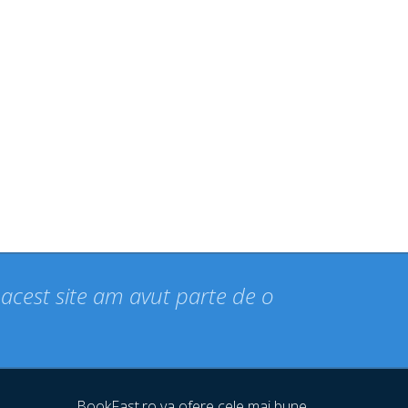
n acest site am avut parte de o
BookFast.ro va ofere cele mai bune