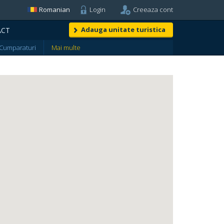
Romanian
Login
Creeaza cont
Adauga unitate turistica
ACT
Cumparaturi
Mai multe