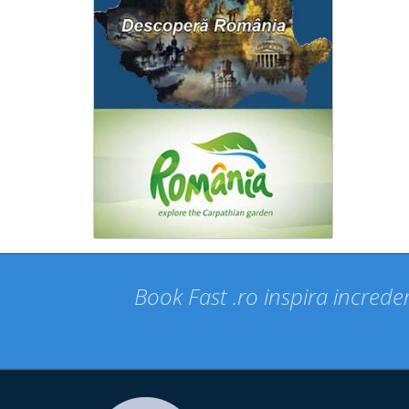
Book Fast .ro inspira increder