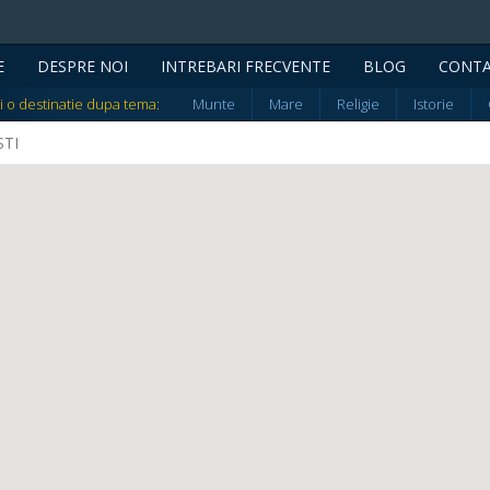
E
DESPRE NOI
INTREBARI FRECVENTE
BLOG
CONT
i o destinatie dupa tema:
Munte
Mare
Religie
Istorie
STI