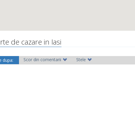
rte de cazare in Iasi
Scor din comentarii
Stele
e dupa: