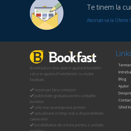
Te tinem la cu
Abonati-va la Oferte 
Linku
Termeni
BookFast.ro vine atat in ajutorul turistilor
Intreba
cat si in ajutorul hotelierilor cu multe
Blog
facilitati:
Ajutor
rezervari fara comision
Despre
publicitate gratuita pentru unitatile
Contac
turistice
Ghid In
cele mai avantajoase preturi
actualizare in timp real a disponibilitatii
camerelor
posibilitatea de a licita pentru o unitate
turistica