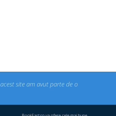
n acest site am avut parte de o
BookFast.ro va ofere cele mai bune