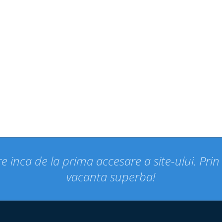
e inca de la prima accesare a site-ului. Pri
vacanta superba!