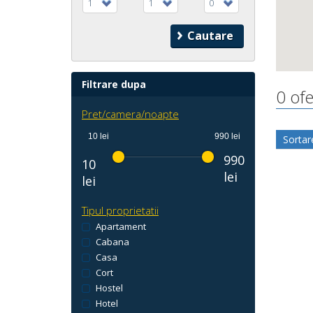
1
1
0
Filtrare dupa
0 ofe
Pret/camera/noapte
10 lei
990 lei
Sortar
990
10
lei
lei
Tipul proprietatii
Apartament
Cabana
Casa
Cort
Hostel
Hotel