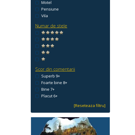
Motel
Pensiune
Vila
Numar de stele
Scor din comentarii
Superb 9+
Foarte bine 8+
Bine 7+
Placut 6+
[Reseteaza filtru]