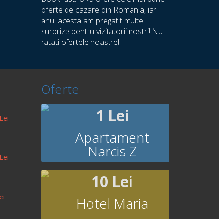
oferte de cazare din Romania, iar
anul acesta am pregatit multe
surprize pentru vizitatorii nostri! Nu
ratati ofertele noastre!
Oferte
1 Lei
Lei
Apartament
Narcis Z
Lei
10 Lei
ei
Hotel Maria