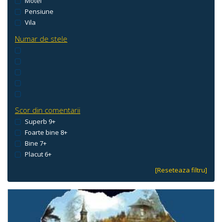
Motel
Pensiune
Vila
Numar de stele
Scor din comentarii
Superb 9+
Foarte bine 8+
Bine 7+
Placut 6+
[Reseteaza filtru]