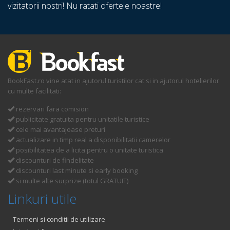
vizitatorii nostri! Nu ratati ofertele noastre!
BookFast.ro vine atat in ajutorul turistilor cat si in ajutorul hotelierilor
cu multe facilitati:
rezervari fara comision
publicitate gratuita pentru unitatile turistice
cele mai avantajoase preturi
actualizare in timp real a disponibilitatii camerelor
posibilitatea de a licita pentru o unitate turistica
discounturi de findelitate
discounturi last minute si early booking
si multe alte surprize (totul GRATUIT)
Linkuri utile
Termeni si conditii de utilizare