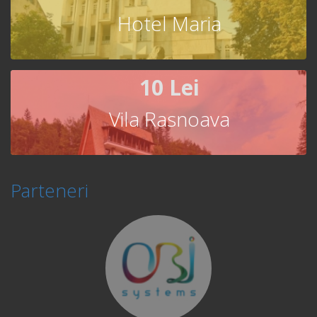
Hotel Maria
10 Lei
Vila Rasnoava
Parteneri