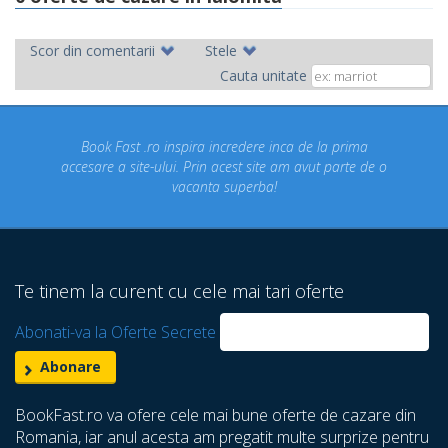
Scor din comentarii
Stele
Cauta unitate
Book Fast .ro inspira incredere inca de la prima
Concediul
esare a site-ului. Prin acest site am avut parte de o
un co
vacanta superba!
despre 
Te tinem la curent cu cele mai tari oferte
Abonati-va la Oferte Secrete
BookFast.ro va ofere cele mai bune oferte de cazare din
Romania, iar anul acesta am pregatit multe surprize pentru