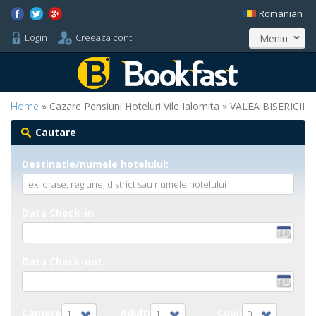
Romanian
Login
Creeaza cont
Meniu
Home
» Cazare Pensiuni Hoteluri Vile Ialomita » VALEA BISERICII
Cautare
Destinatie/numele hotelului:
Data Check-in
Data Check-out
Camere
Adulti
Copii
1
1
0