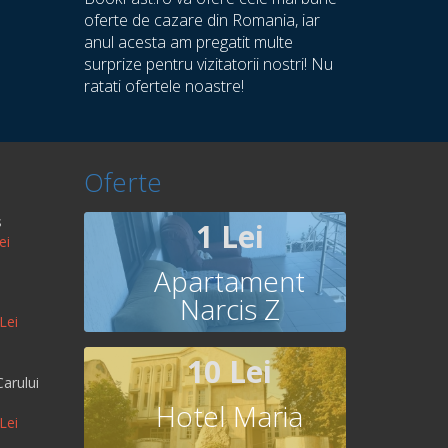
oferte de cazare din Romania, iar
anul acesta am pregatit multe
surprize pentru vizitatorii nostri! Nu
ratati ofertele noastre!
Oferte
s
1 Lei
ei
Apartament
Narcis Z
Lei
10 Lei
arului
Hotel Maria
Lei