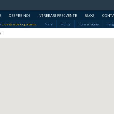
E
DESPRE NOI
INTREBARI FRECVENTE
BLOG
CONT
i o destinatie dupa tema:
Mare
Munte
Flora si Fauna
Relig
STI