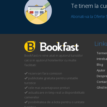
Te tinem la cu
Abonati-va la Oferte 
Linku
Termeni
BookFast.ro vine atat in ajutorul turistilor
Intreba
cat si in ajutorul hotelierilor cu multe
Blog
facilitati:
Ajutor
rezervari fara comision
Despre
publicitate gratuita pentru unitatile
Contac
turistice
Ghid In
cele mai avantajoase preturi
actualizare in timp real a disponibilitatii
camerelor
posibilitatea de a licita pentru o unitate
turistica