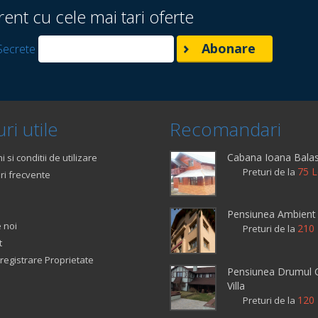
rent cu cele mai tari oferte
Secrete
ri utile
Recomandari
Cabana Ioana Bala
 si conditii de utilizare
75 L
Preturi de la
ri frecvente
Pensiunea Ambient
 noi
210 
Preturi de la
t
registrare Proprietate
Pensiunea Drumul C
Villa
120 
Preturi de la