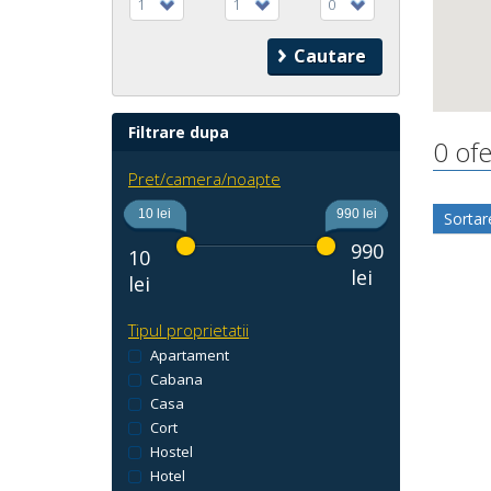
1
1
0
Filtrare dupa
0 ofe
Pret/camera/noapte
10 lei
990 lei
Sortar
990
10
lei
lei
Tipul proprietatii
Apartament
Cabana
Casa
Cort
Hostel
Hotel