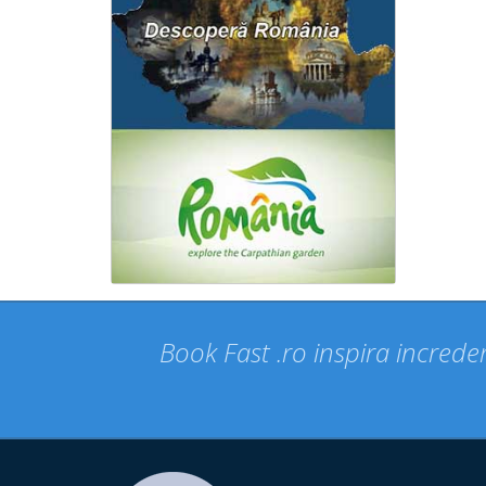
Book Fast .ro inspira increder