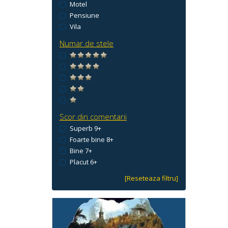
Motel
Pensiune
Vila
Numar de stele
Scor din comentarii
Superb 9+
Foarte bine 8+
Bine 7+
Placut 6+
[Reseteaza filtru]