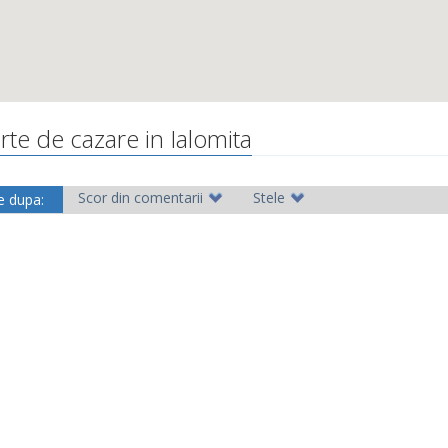
rte de cazare in Ialomita
Scor din comentarii
Stele
e dupa: