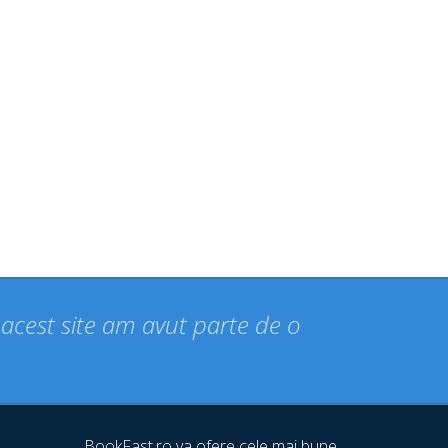
n acest site am avut parte de o
BookFast.ro va ofere cele mai bune