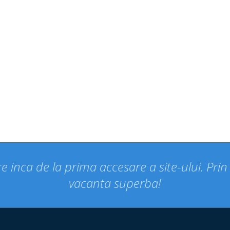
e inca de la prima accesare a site-ului. Pri
vacanta superba!