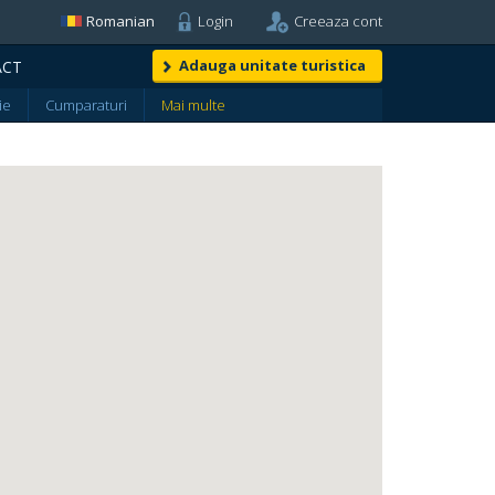
Romanian
Login
Creeaza cont
Adauga unitate turistica
ACT
ie
Cumparaturi
Mai multe