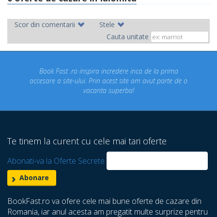
Scor din comentarii
Stele
Cauta unitate
ira incredere inca de la prima
Concediul nostru rezervat p
 Prin acest site am avut parte de o
un concediu de vis. Am 
canta superba!
despre care nu stiam ca 
Te tinem la curent cu cele mai tari oferte
Abonati-va la Oferte Secrete
BookFast.ro va ofere cele mai bune oferte de cazare din
Romania, iar anul acesta am pregatit multe surprize pentru