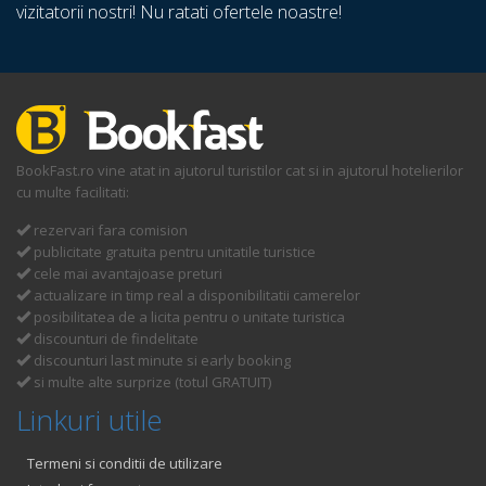
vizitatorii nostri! Nu ratati ofertele noastre!
BookFast.ro vine atat in ajutorul turistilor cat si in ajutorul hotelierilor
cu multe facilitati:
rezervari fara comision
publicitate gratuita pentru unitatile turistice
cele mai avantajoase preturi
actualizare in timp real a disponibilitatii camerelor
posibilitatea de a licita pentru o unitate turistica
discounturi de findelitate
discounturi last minute si early booking
si multe alte surprize (totul GRATUIT)
Linkuri utile
Termeni si conditii de utilizare