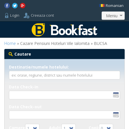
Romanian
Login
Creeaza cont
Meniu
Home
» Cazare Pensiuni Hoteluri Vile Ialomita » BUCSA
Cautare
Destinatie/numele hotelului:
Data Check-in
Data Check-out
Camere
Adulti
Copii
1
1
0