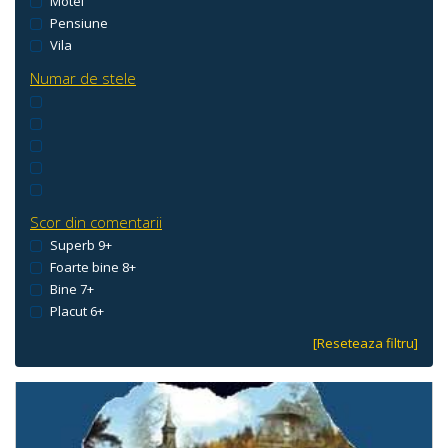
Motel
Pensiune
Vila
Numar de stele
Scor din comentarii
Superb 9+
Foarte bine 8+
Bine 7+
Placut 6+
[Reseteaza filtru]