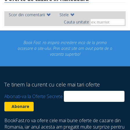
Scor din comentarii
Stele
Cauta unitate
Fast .ro inspira incredere inca de la prima
Concediul nost
a site-ului. Prin acest site am avut parte de o
un concediu
vacanta superba!
despre care 
Te tinem la curent cu cele mai tari oferte
Abonati-va la Oferte Secrete
BookFast.ro va ofere cele mai bune oferte de cazare din
Romania, iar anul acesta am pregatit multe surprize pentru