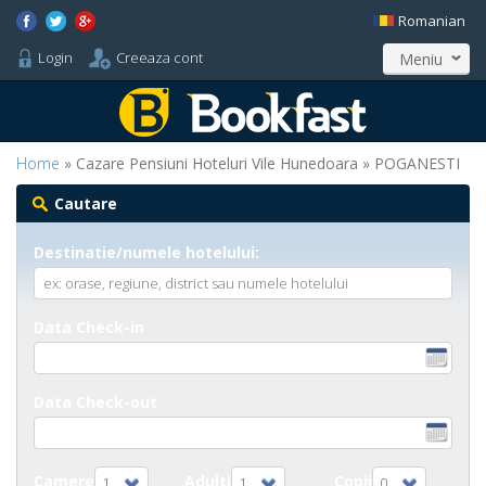
Romanian
Login
Creeaza cont
Meniu
Home
» Cazare Pensiuni Hoteluri Vile Hunedoara » POGANESTI
Cautare
Destinatie/numele hotelului:
Data Check-in
Data Check-out
Camere
Adulti
Copii
1
1
0