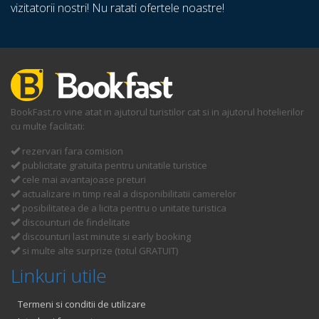
vizitatorii nostri! Nu ratati ofertele noastre!
BookFast.ro vine atat in ajutorul turistilor cat si in ajutorul hotelierilor
cu multe facilitati:
rezervari fara comision
publicitate gratuita pentru unitatile turistice
cele mai avantajoase preturi
actualizare in timp real a disponibilitatii camerelor
posibilitatea de a licita pentru o unitate turistica
discounturi de findelitate
discounturi last minute si early booking
si multe alte surprize (totul GRATUIT)
Linkuri utile
Termeni si conditii de utilizare