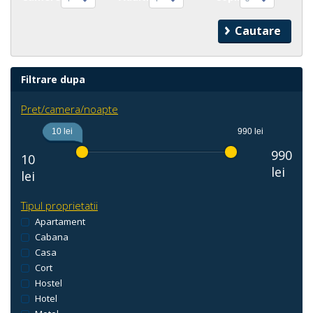
Filtrare dupa
Pret/camera/noapte
10 lei
990 lei
990
10
lei
lei
Tipul proprietatii
Apartament
Cabana
Casa
Cort
Hostel
Hotel