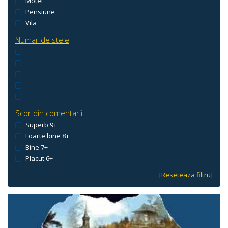
Motel
Pensiune
Vila
Numar de stele
Scor din comentarii
Superb 9+
Foarte bine 8+
Bine 7+
Placut 6+
[Reseteaza filtru]