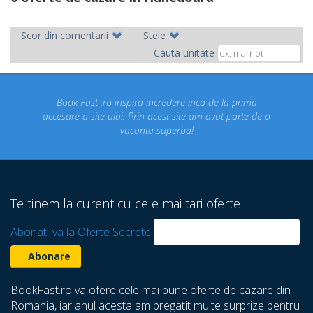
Scor din comentarii
Stele
Cauta unitate
ira incredere inca de la prima
Concediul nostru rezervat p
 Prin acest site am avut parte de o
un concediu de vis. Am 
canta superba!
despre care nu stiam ca 
Te tinem la curent cu cele mai tari oferte
Abonati-va la Oferte Secrete
BookFast.ro va ofere cele mai bune oferte de cazare din
Romania, iar anul acesta am pregatit multe surprize pentru