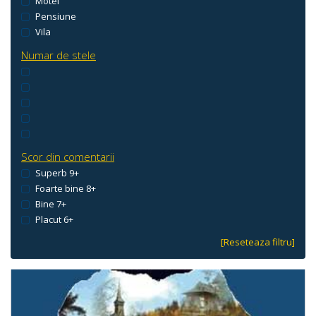
Motel
Pensiune
Vila
Numar de stele
Scor din comentarii
Superb 9+
Foarte bine 8+
Bine 7+
Placut 6+
[Reseteaza filtru]