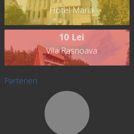
Hotel Maria
10 Lei
Vila Rasnoava
Parteneri