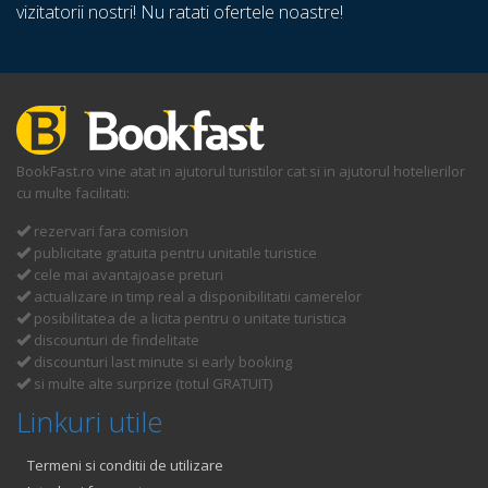
vizitatorii nostri! Nu ratati ofertele noastre!
BookFast.ro vine atat in ajutorul turistilor cat si in ajutorul hotelierilor
cu multe facilitati:
rezervari fara comision
publicitate gratuita pentru unitatile turistice
cele mai avantajoase preturi
actualizare in timp real a disponibilitatii camerelor
posibilitatea de a licita pentru o unitate turistica
discounturi de findelitate
discounturi last minute si early booking
si multe alte surprize (totul GRATUIT)
Linkuri utile
Termeni si conditii de utilizare