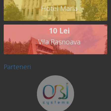
Hotel Maria
10 Lei
Vila Rasnoava
Parteneri