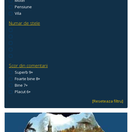
Motel
Pensiune
Vila
Numar de stele
Scor din comentarii
Superb 9+
Foarte bine 8+
Bine 7+
Placut 6+
[Reseteaza filtru]