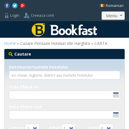
Romanian
Login
Creeaza cont
Meniu
Home
» Cazare Pensiuni Hoteluri Vile Harghita » CARTA
Cautare
Destinatie/numele hotelului:
Data Check-in
Data Check-out
Camere
Adulti
Copii
1
1
0