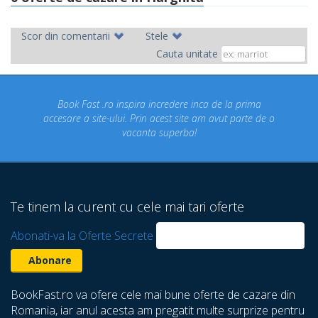
Scor din comentarii
Stele
Cauta unitate
Book Fast .ro inspira incredere inca de la prima
Conc
accesare a site-ului. Prin acest site am avut parte de o
u
vacanta superba!
des
Te tinem la curent cu cele mai tari oferte
Abonati-va la Oferte Secrete
BookFast.ro va ofere cele mai bune oferte de cazare din
Romania, iar anul acesta am pregatit multe surprize pentru