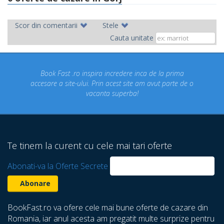
Scor din comentarii
Stele
Cauta unitate
t .ro inspira incredere inca de la prima
Concediul nostru 
ite-ului. Prin acest site am avut parte de o
un concediu de
vacanta superba!
despre care nu 
Te tinem la curent cu cele mai tari oferte
Abonati-va la Oferte Secrete
BookFast.ro va ofere cele mai bune oferte de cazare din
Romania, iar anul acesta am pregatit multe surprize pentru