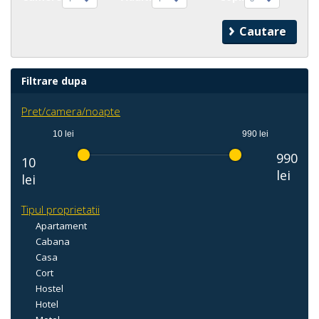
Filtrare dupa
Pret/camera/noapte
10 lei
990 lei
990
10
lei
lei
Tipul proprietatii
Apartament
Cabana
Casa
Cort
Hostel
Hotel