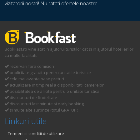
vizitatorii nostri! Nu ratati ofertele noastre!
BookFast.ro vine atat in ajutorul turistilor cat si in ajutorul hotelierilor
cu multe facilitati:
rezervari fara comision
publicitate gratuita pentru unitatile turistice
cele mai avantajoase preturi
actualizare in timp real a disponibilitatii camerelor
posibilitatea de a licita pentru o unitate turistica
discounturi de findelitate
discounturi last minute si early booking
si multe alte surprize (totul GRATUIT)
Linkuri utile
Termeni si conditii de utilizare