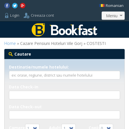
Romanian
Login
Creeaza cont
Meniu
Home
» Cazare Pensiuni Hoteluri Vile Gorj » COSTESTI
Cautare
Destinatie/numele hotelului:
Data Check-in
Data Check-out
Camere
Adulti
Copii
1
1
0