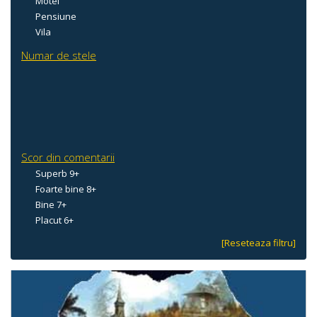
Motel
Pensiune
Vila
Numar de stele
Scor din comentarii
Superb 9+
Foarte bine 8+
Bine 7+
Placut 6+
[Reseteaza filtru]