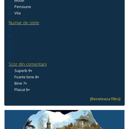
Motel
Pensiune
Vila
Numar de stele
Scor din comentarii
Superb 9+
Foarte bine 8+
Bine 7+
Placut 6+
[Reseteaza filtru]