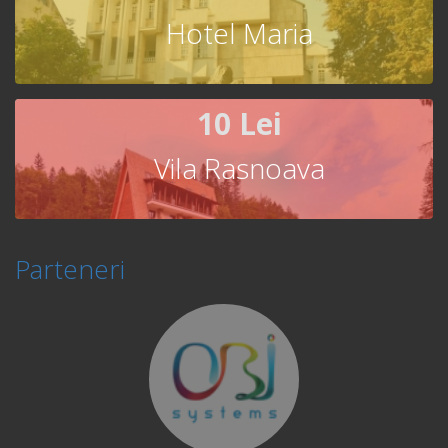
Hotel Maria
10 Lei
Vila Rasnoava
Parteneri