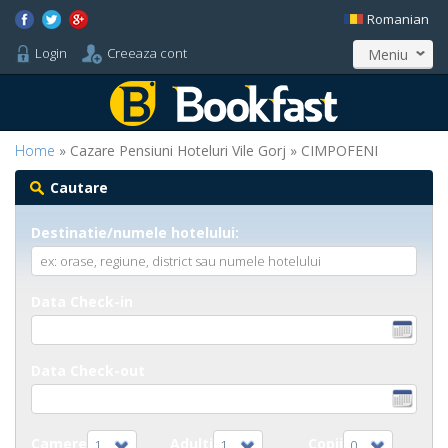
Romanian
Login
Creeaza cont
Meniu
Home
» Cazare Pensiuni Hoteluri Vile Gorj » CIMPOFENI
Cautare
Destinatie/numele hotelului:
Data Check-in
Data Check-out
Camere
Adulti
Copii
1
1
0