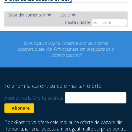
Scor din comentarii
Stele
Cauta unitate
 incredere inca de la prima
Concediul nostru rezervat prin 
n acest site am avut parte de o
un concediu de vis. Am viz
ta superba!
despre care nu stiam ca exi
Te tinem la curent cu cele mai tari oferte
Abonati-va la Oferte Secrete
BookFast.ro va ofere cele mai bune oferte de cazare din
Romania, iar anul acesta am pregatit multe surprize pentru