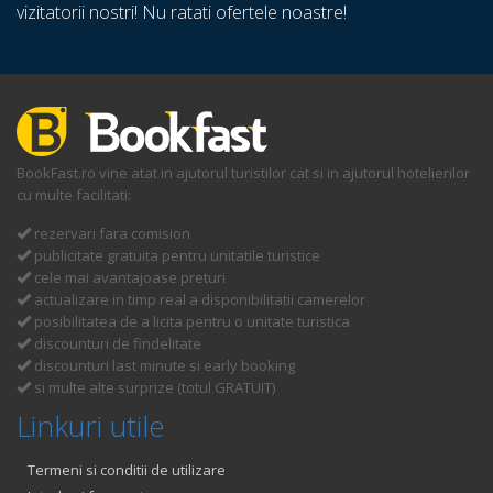
vizitatorii nostri! Nu ratati ofertele noastre!
BookFast.ro vine atat in ajutorul turistilor cat si in ajutorul hotelierilor
cu multe facilitati:
rezervari fara comision
publicitate gratuita pentru unitatile turistice
cele mai avantajoase preturi
actualizare in timp real a disponibilitatii camerelor
posibilitatea de a licita pentru o unitate turistica
discounturi de findelitate
discounturi last minute si early booking
si multe alte surprize (totul GRATUIT)
Linkuri utile
Termeni si conditii de utilizare