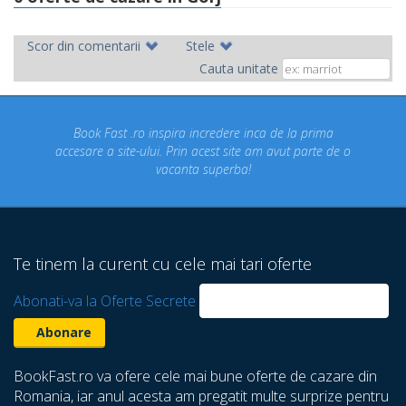
Scor din comentarii
Stele
Cauta unitate
ro inspira incredere inca de la prima
Concediul nostru rez
-ului. Prin acest site am avut parte de o
un concediu de vi
vacanta superba!
despre care nu sti
Te tinem la curent cu cele mai tari oferte
Abonati-va la Oferte Secrete
BookFast.ro va ofere cele mai bune oferte de cazare din
Romania, iar anul acesta am pregatit multe surprize pentru