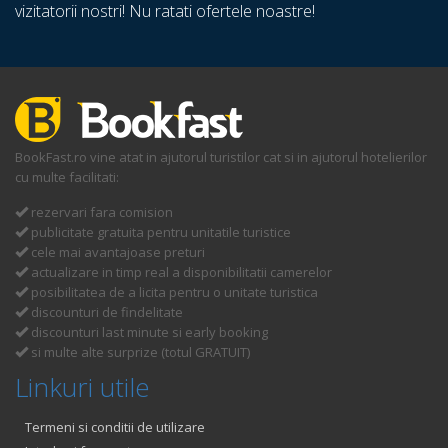
vizitatorii nostri! Nu ratati ofertele noastre!
BookFast.ro vine atat in ajutorul turistilor cat si in ajutorul hotelierilor
cu multe facilitati:
rezervari fara comision
publicitate gratuita pentru unitatile turistice
cele mai avantajoase preturi
actualizare in timp real a disponibilitatii camerelor
posibilitatea de a licita pentru o unitate turistica
discounturi de findelitate
discounturi last minute si early booking
si multe alte surprize (totul GRATUIT)
Linkuri utile
Termeni si conditii de utilizare