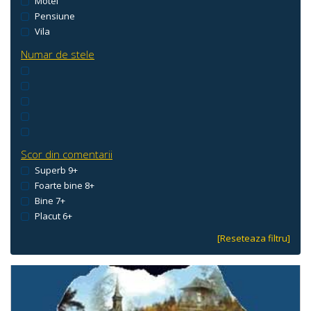
Motel
Pensiune
Vila
Numar de stele
Scor din comentarii
Superb 9+
Foarte bine 8+
Bine 7+
Placut 6+
[Reseteaza filtru]