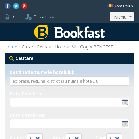
Romanian
Login
Creeaza cont
Meniu
Home
» Cazare Pensiuni Hoteluri Vile Gorj » BENGESTI
Cautare
Destinatie/numele hotelului:
Data Check-in
Data Check-out
Camere
Adulti
Copii
1
1
0