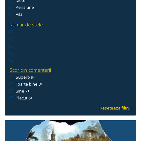
Motel
Pensiune
Vila
Numar de stele
Scor din comentarii
Superb 9+
Foarte bine 8+
Bine 7+
Placut 6+
[Reseteaza filtru]