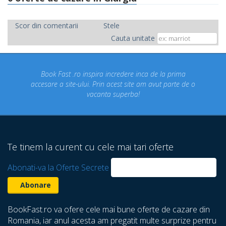
Scor din comentarii
Stele
Cauta unitate
Book Fast .ro inspira incredere inca de la prima
Co
accesare a site-ului. Prin acest site am avut parte de o
vacanta superba!
d
Te tinem la curent cu cele mai tari oferte
Abonati-va la Oferte Secrete
BookFast.ro va ofere cele mai bune oferte de cazare din
Romania, iar anul acesta am pregatit multe surprize pentru