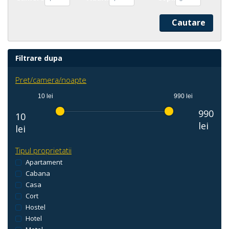
Filtrare dupa
Pret/camera/noapte
10 lei
990 lei
990
10
lei
lei
Tipul proprietatii
Apartament
Cabana
Casa
Cort
Hostel
Hotel