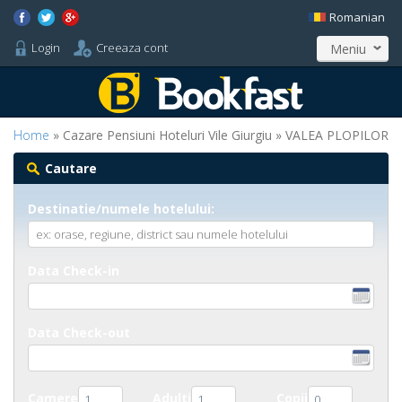
Romanian
Login
Creeaza cont
Meniu
Home
» Cazare Pensiuni Hoteluri Vile Giurgiu » VALEA PLOPILOR
Cautare
Destinatie/numele hotelului:
Data Check-in
Data Check-out
Camere
Adulti
Copii
1
1
0