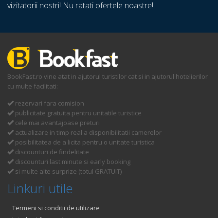
vizitatorii nostri! Nu ratati ofertele noastre!
BookFast.ro vine atat in ajutorul turistilor cat si in ajutorul hotelierilor
cu multe facilitati:
rezervari fara comision
publicitate gratuita pentru unitatile turistice
cele mai avantajoase preturi
actualizare in timp real a disponibilitatii camerelor
posibilitatea de a licita pentru o unitate turistica
discounturi de findelitate
discounturi last minute si early booking
si multe alte surprize (totul GRATUIT)
Linkuri utile
Termeni si conditii de utilizare