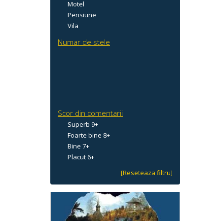
Motel
Pensiune
Vila
Numar de stele
Scor din comentarii
Superb 9+
Foarte bine 8+
Bine 7+
Placut 6+
[Reseteaza filtru]