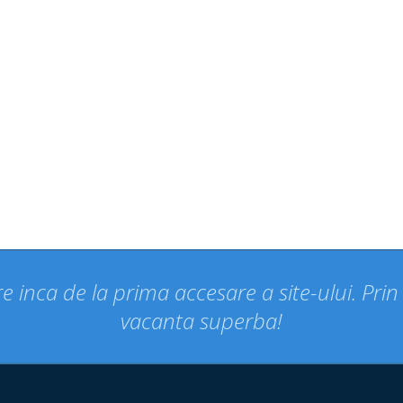
e inca de la prima accesare a site-ului. Pri
vacanta superba!