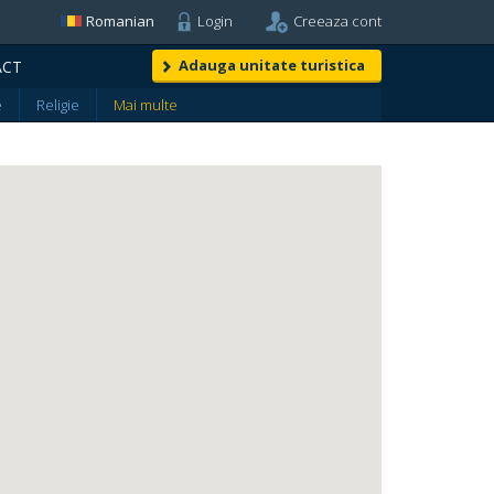
Romanian
Login
Creeaza cont
Adauga unitate turistica
ACT
e
Religie
Mai multe