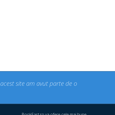
n acest site am avut parte de o
BookFast.ro va ofere cele mai bune