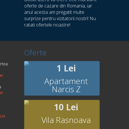
oferte de cazare din Romania, iar
anul acesta am pregatit multe
surprize pentru vizitatorii nostri! Nu
ratati ofertele noastre!
Oferte
rtea
1 Lei
ei
Apartament
Narcis Z
a
ei
10 Lei
Lei
Vila Rasnoava