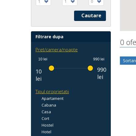
1
1
0
Filtrare dupa
0 ofe
Pret/camera/noapte
10 lei
990 lei
Sortar
990
10
lei
lei
Tipul proprietatii
Apartament
Cabana
Casa
Cort
Hostel
Hotel