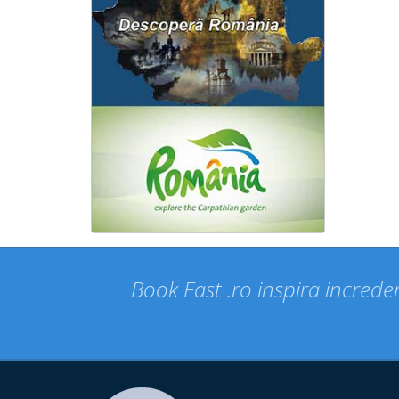
Book Fast .ro inspira increder