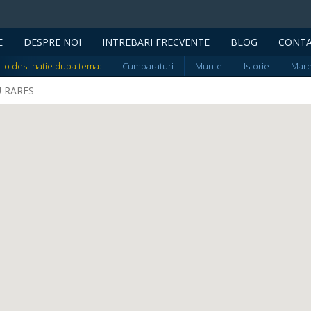
E
DESPRE NOI
INTREBARI FRECVENTE
BLOG
CONT
i o destinatie dupa tema:
Cumparaturi
Munte
Istorie
Mar
RU RARES