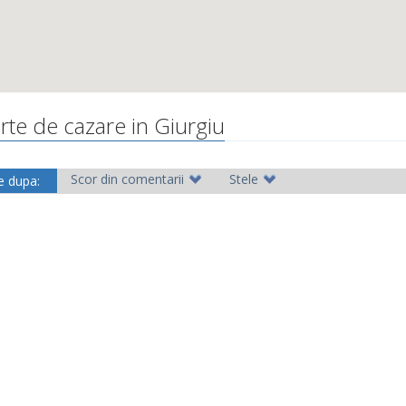
rte de cazare in Giurgiu
Scor din comentarii
Stele
e dupa: