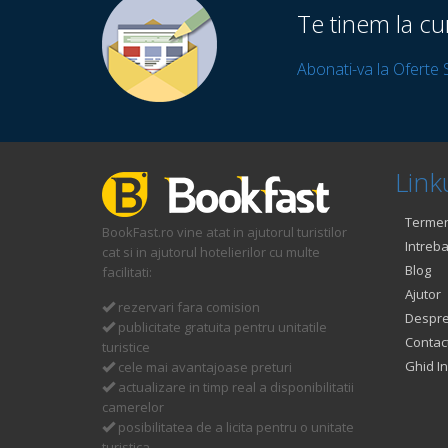
Te tinem la cu
Abonati-va la Oferte 
Linku
Termeni
BookFast.ro vine atat in ajutorul turistilor
Intreba
cat si in ajutorul hotelierilor cu multe
Blog
facilitati:
Ajutor
rezervari fara comision
Despre
publicitate gratuita pentru unitatile
Contac
turistice
Ghid In
cele mai avantajoase preturi
actualizare in timp real a disponibilitatii
camerelor
posibilitatea de a licita pentru o unitate
turistica