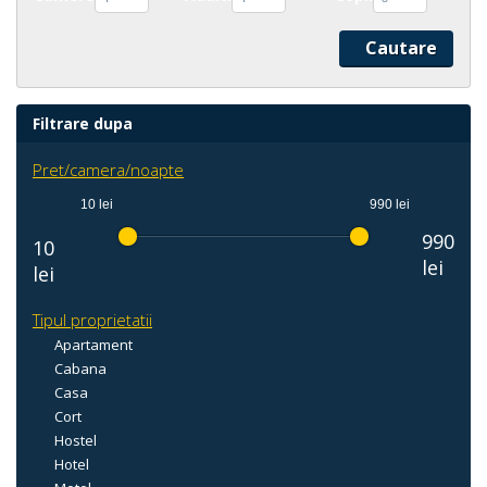
Filtrare dupa
Pret/camera/noapte
10 lei
990 lei
990
10
lei
lei
Tipul proprietatii
Apartament
Cabana
Casa
Cort
Hostel
Hotel