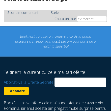
Scor din comentarii
Stele
Cauta unitate
ira incredere inca de la prima
Concediul nostru rezervat p
 Prin acest site am avut parte de o
un concediu de vis. Am 
canta superba!
despre care nu stiam ca 
Te tinem la curent cu cele mai tari oferte
Abonati-va la Oferte Secrete
BookFast.ro va ofere cele mai bune oferte de cazare din
Romania, iar anul acesta am pregatit multe surprize pentru