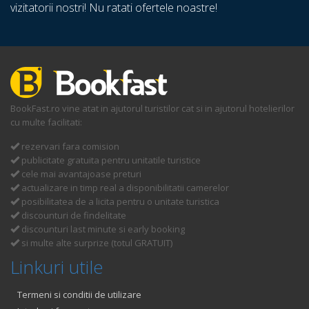
vizitatorii nostri! Nu ratati ofertele noastre!
BookFast.ro vine atat in ajutorul turistilor cat si in ajutorul hotelierilor
cu multe facilitati:
rezervari fara comision
publicitate gratuita pentru unitatile turistice
cele mai avantajoase preturi
actualizare in timp real a disponibilitatii camerelor
posibilitatea de a licita pentru o unitate turistica
discounturi de findelitate
discounturi last minute si early booking
si multe alte surprize (totul GRATUIT)
Linkuri utile
Termeni si conditii de utilizare