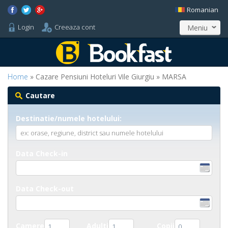
Romanian
Login
Creeaza cont
Meniu
Home
» Cazare Pensiuni Hoteluri Vile Giurgiu » MARSA
Cautare
Destinatie/numele hotelului:
Data Check-in
Data Check-out
Camere
Adulti
Copii
1
1
0