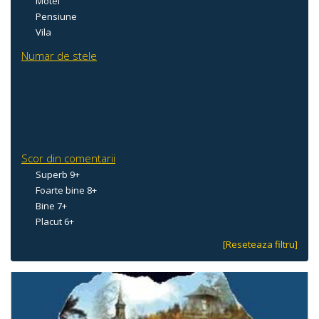
Motel
Pensiune
Vila
Numar de stele
Scor din comentarii
Superb 9+
Foarte bine 8+
Bine 7+
Placut 6+
[Reseteaza filtru]