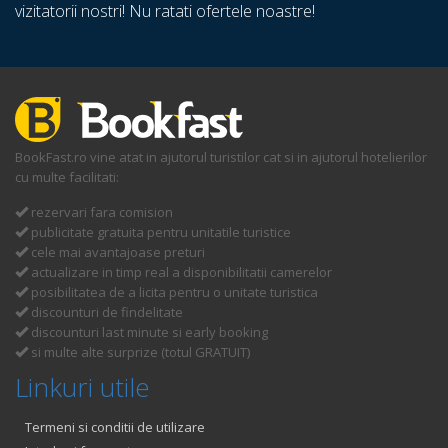
vizitatorii nostri! Nu ratati ofertele noastre!
BookFast.ro vine atat in ajutorul turistilor cat si in ajutorul hotelierilor
cu multe facilitati:
rezervari fara comision
publicitate gratuita pentru unitatile turistice
cele mai avantajoase preturi
actualizare in timp real a disponibilitatii camerelor
posibilitatea de a licita pentru o unitate turistica
discounturi de findelitate
discounturi last minute si early booking
si multe alte surprize (totul GRATUIT)
Linkuri utile
Termeni si conditii de utilizare