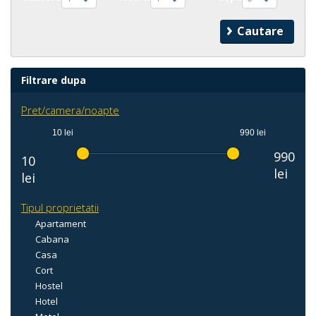
Filtrare dupa
Pret/camera/noapte
10 lei
990 lei
990
10
lei
lei
Tipul proprietatii
Apartament
Cabana
Casa
Cort
Hostel
Hotel