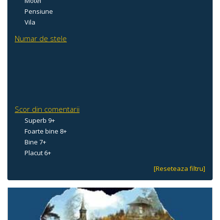
Motel
Pensiune
Vila
Numar de stele
Scor din comentarii
Superb 9+
Foarte bine 8+
Bine 7+
Placut 6+
[Reseteaza filtru]