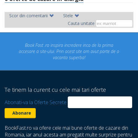
Scor din comentarii
Stele
Cauta unitate
ok Fast .ro inspira incredere inca de la prima
Concediul n
re a site-ului. Prin acest site am avut parte de o
un conce
vacanta superba!
despre ca
Te tinem la curent cu cele mai tari oferte
Abonati-va la Oferte Secrete
BookFast.ro va ofere cele mai bune oferte de cazare din
Romania, iar anul acesta am pregatit multe surprize pentru