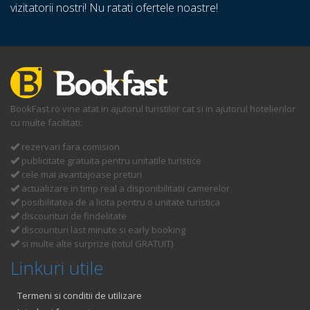
vizitatorii nostri! Nu ratati ofertele noastre!
BookFast.ro vine atat in ajutorul turistilor cat si in ajutorul hotelierilor
cu multe facilitati:
rezervari fara comision
publicitate gratuita pentru unitatile turistice
cele mai avantajoase preturi
actualizare in timp real a disponibilitatii camerelor
posibilitatea de a licita pentru o unitate turistica
discounturi de findelitate
discounturi last minute si early booking
si multe alte surprize (totul GRATUIT)
Linkuri utile
Termeni si conditii de utilizare