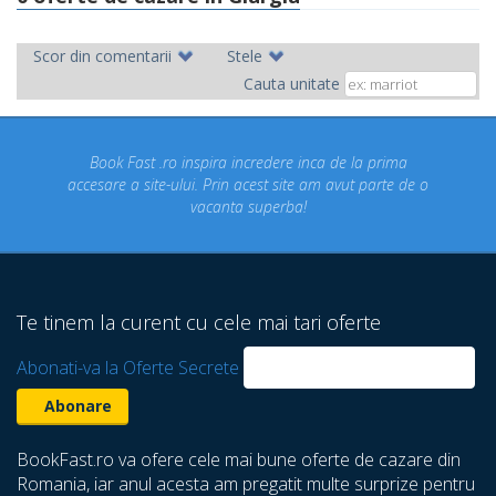
Scor din comentarii
Stele
Cauta unitate
Fast .ro inspira incredere inca de la prima
Concediul nost
a site-ului. Prin acest site am avut parte de o
un concediu
vacanta superba!
despre care 
Te tinem la curent cu cele mai tari oferte
Abonati-va la Oferte Secrete
BookFast.ro va ofere cele mai bune oferte de cazare din
Romania, iar anul acesta am pregatit multe surprize pentru