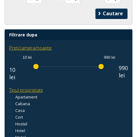
Filtrare dupa
Pret/camera/noapte
10 lei
990 lei
990
10
lei
lei
Tipul proprietatii
Apartament
Cabana
Casa
Cort
Hostel
Hotel