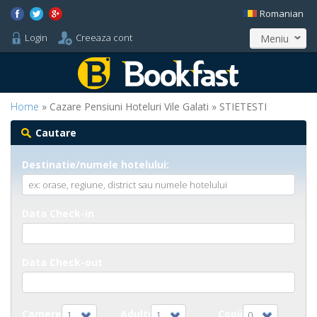
Romanian
Login
Creeaza cont
Meniu
Home
» Cazare Pensiuni Hoteluri Vile Galati » STIETESTI
Cautare
Destinatie/numele hotelului:
Data Check-in
Data Check-out
Camere
Adulti
Copii
1
1
0