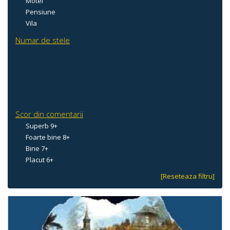
Motel
Pensiune
Vila
Numar de stele
Scor din comentarii
Superb 9+
Foarte bine 8+
Bine 7+
Placut 6+
[Reseteaza filtru]