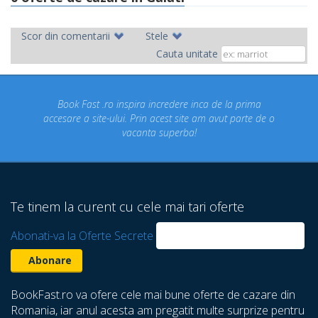
Scor din comentarii
Stele
Cauta unitate
t .ro inspira incredere inca de la prima
Concediul nostru 
ite-ului. Prin acest site am avut parte de o
un concediu de
vacanta superba!
despre care nu 
Te tinem la curent cu cele mai tari oferte
Abonati-va la Oferte Secrete
BookFast.ro va ofere cele mai bune oferte de cazare din
Romania, iar anul acesta am pregatit multe surprize pentru