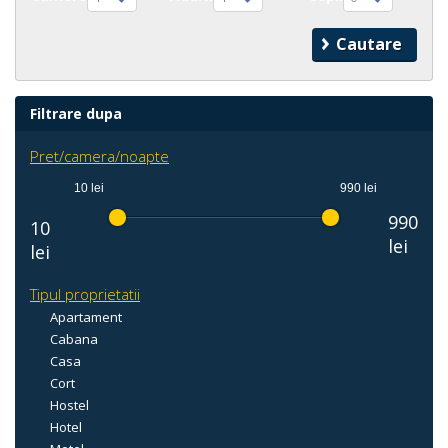
Filtrare dupa
Pret/camera/noapte
10 lei
990 lei
990
10
lei
lei
Tipul proprietatii
Apartament
Cabana
Casa
Cort
Hostel
Hotel