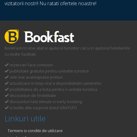
vizitatorii nostri! Nu ratati ofertele noastre!
BookFast.ro vine atat in ajutorul turistilor cat si in ajutorul hotelierilor
cu multe facilitati:
rezervari fara comision
publicitate gratuita pentru unitatile turistice
cele mai avantajoase preturi
actualizare in timp real a disponibilitatii camerelor
posibilitatea de a licita pentru o unitate turistica
discounturi de findelitate
discounturi last minute si early booking
si multe alte surprize (totul GRATUIT)
Linkuri utile
Termeni si conditii de utilizare