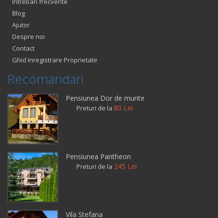
Intrebari frecvente
Blog
Ajutor
Despre noi
Contact
Ghid Inregistrare Proprietate
Recomandari
Pensiunea Dor de munte
80 Lei
Preturi de la
Pensiunea Pantheon
245 Lei
Preturi de la
Vila Stefana