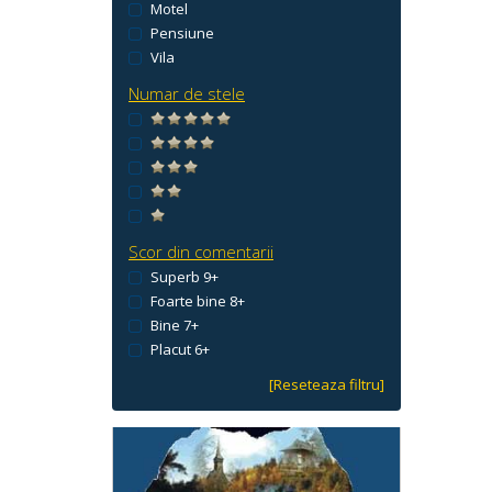
Motel
Pensiune
Vila
Numar de stele
Scor din comentarii
Superb 9+
Foarte bine 8+
Bine 7+
Placut 6+
[Reseteaza filtru]