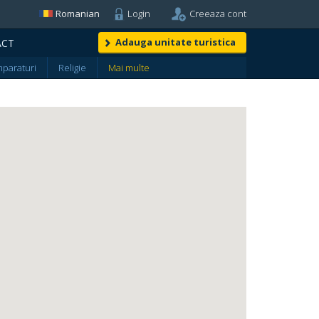
Romanian
Login
Creeaza cont
Adauga unitate turistica
ACT
paraturi
Religie
Mai multe