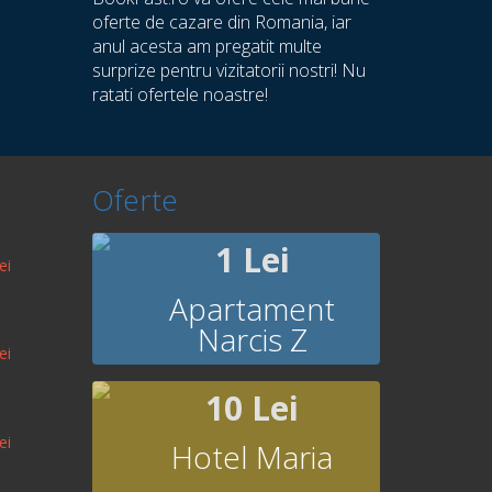
oferte de cazare din Romania, iar
anul acesta am pregatit multe
surprize pentru vizitatorii nostri! Nu
ratati ofertele noastre!
Oferte
1 Lei
ei
Apartament
Narcis Z
ei
10 Lei
ei
Hotel Maria