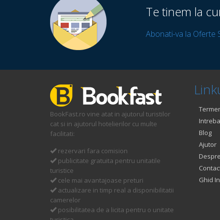
Te tinem la cu
Abonati-va la Oferte 
Linku
Termeni
BookFast.ro vine atat in ajutorul turistilor
Intreba
cat si in ajutorul hotelierilor cu multe
Blog
facilitati:
Ajutor
rezervari fara comision
Despre
publicitate gratuita pentru unitatile
Contac
turistice
Ghid In
cele mai avantajoase preturi
actualizare in timp real a disponibilitatii
camerelor
posibilitatea de a licita pentru o unitate
turistica