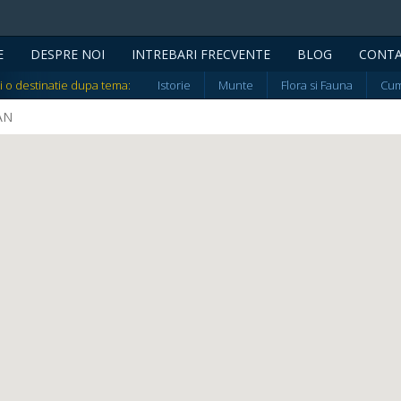
E
DESPRE NOI
INTREBARI FRECVENTE
BLOG
CONT
i o destinatie dupa tema:
Istorie
Munte
Flora si Fauna
Cum
DAN