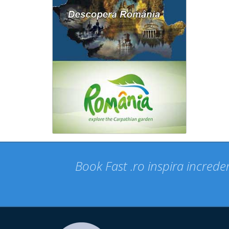
Book Fast .ro inspira increder