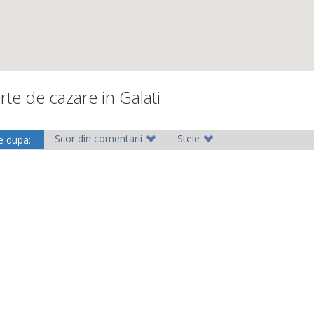
rte de cazare in Galati
Scor din comentarii
Stele
e dupa: