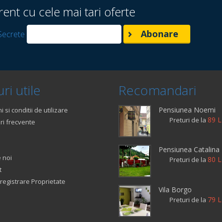
rent cu cele mai tari oferte
Secrete
ri utile
Recomandari
Pensiunea Noemi
 si conditii de utilizare
89 L
Preturi de la
ri frecvente
Pensiunea Catalina
 noi
80 L
Preturi de la
t
registrare Proprietate
Vila Borgo
79 L
Preturi de la