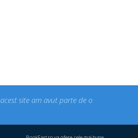
n acest site am avut parte de o
BookFast.ro va ofere cele mai bune