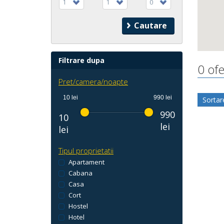
1
1
0
Filtrare dupa
0 ofe
Pret/camera/noapte
10 lei
990 lei
Sortar
990
10
lei
lei
Tipul proprietatii
Apartament
Cabana
Casa
Cort
Hostel
Hotel