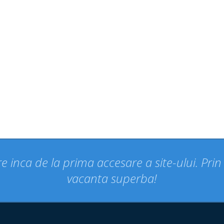
e inca de la prima accesare a site-ului. Pri
vacanta superba!