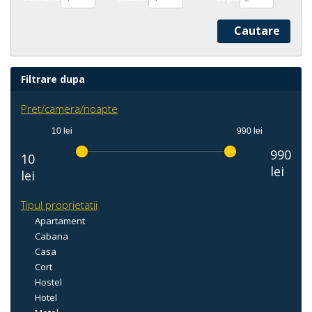
Filtrare dupa
Pret/camera/noapte
10 lei
990 lei
990
10
lei
lei
Tipul proprietatii
Apartament
Cabana
Casa
Cort
Hostel
Hotel