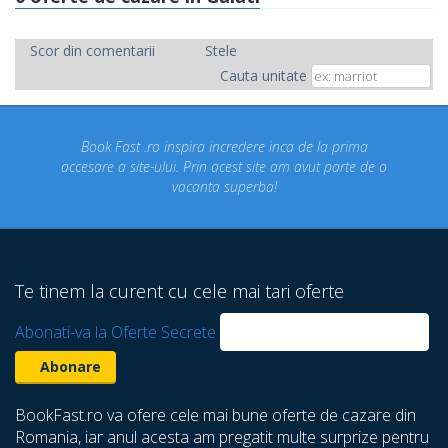
Scor din comentarii
Stele
Cauta unitate
ca de la prima
Concediul nostru rezervat prin site-ul BookF
am avut parte de o
un concediu de vis. Am vizitat locuri d
despre care nu stiam ca exista! Multumim
Te tinem la curent cu cele mai tari oferte
Abonati-va la Oferte Secrete
BookFast.ro va ofere cele mai bune oferte de cazare din
Romania, iar anul acesta am pregatit multe surprize pentru