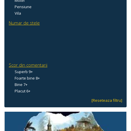
Motel
Pensiune
Vila
Numar de stele
Scor din comentarii
Superb 9+
Foarte bine 8+
Bine 7+
Placut 6+
[Reseteaza filtru]