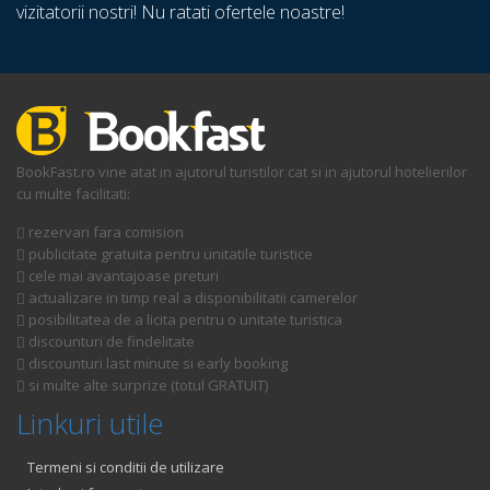
vizitatorii nostri! Nu ratati ofertele noastre!
BookFast.ro vine atat in ajutorul turistilor cat si in ajutorul hotelierilor
cu multe facilitati:
rezervari fara comision
publicitate gratuita pentru unitatile turistice
cele mai avantajoase preturi
actualizare in timp real a disponibilitatii camerelor
posibilitatea de a licita pentru o unitate turistica
discounturi de findelitate
discounturi last minute si early booking
si multe alte surprize (totul GRATUIT)
Linkuri utile
Termeni si conditii de utilizare