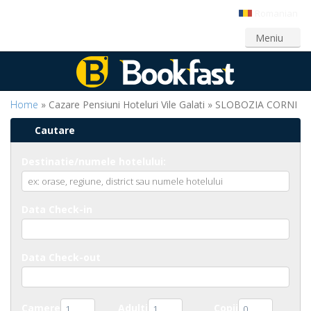
Romanian
Login
Creeaza cont
Meniu
Home
» Cazare Pensiuni Hoteluri Vile Galati » SLOBOZIA CORNI
Cautare
Destinatie/numele hotelului:
Data Check-in
Data Check-out
Camere
Adulti
Copii
1
1
0