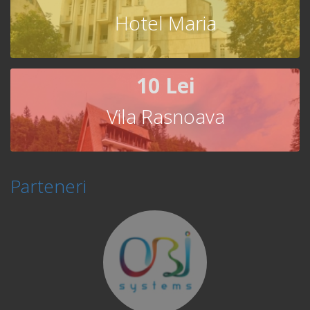
Hotel Maria
10 Lei
Vila Rasnoava
Parteneri