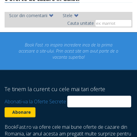
Scor din comentarii
Stele
Cauta unitate
Book Fast .ro inspira incredere inca de la prima
Concediul
esare a site-ului. Prin acest site am avut parte de o
un co
vacanta superba!
despre 
Te tinem la curent cu cele mai tari oferte
Abonati-va la Oferte Secrete
BookFast.ro va ofere cele mai bune oferte de cazare din
Romania, iar anul acesta am pregatit multe surprize pentru