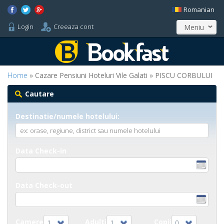
Romanian
Login
Creeaza cont
Meniu
Home
» Cazare Pensiuni Hoteluri Vile Galati » PISCU CORBULUI
Cautare
Destinatie/numele hotelului:
Data Check-in
Data Check-out
Camere
Adulti
Copii
1
1
0