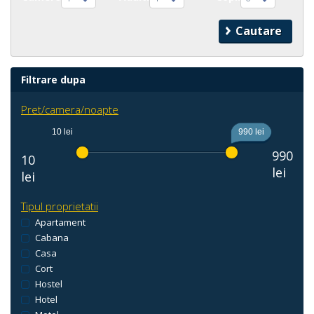
Filtrare dupa
Pret/camera/noapte
10 lei
990 lei
990
10
lei
lei
Tipul proprietatii
Apartament
Cabana
Casa
Cort
Hostel
Hotel