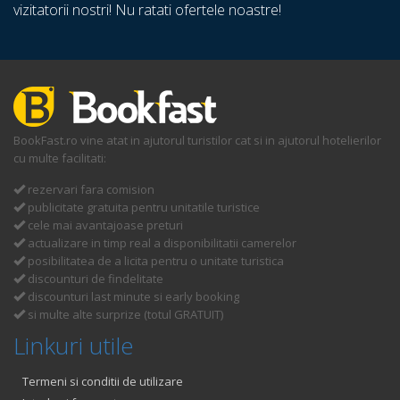
vizitatorii nostri! Nu ratati ofertele noastre!
BookFast.ro vine atat in ajutorul turistilor cat si in ajutorul hotelierilor
cu multe facilitati:
rezervari fara comision
publicitate gratuita pentru unitatile turistice
cele mai avantajoase preturi
actualizare in timp real a disponibilitatii camerelor
posibilitatea de a licita pentru o unitate turistica
discounturi de findelitate
discounturi last minute si early booking
si multe alte surprize (totul GRATUIT)
Linkuri utile
Termeni si conditii de utilizare