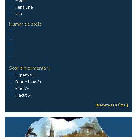
Motel
Pensiune
Vila
Numar de stele
Scor din comentarii
Superb 9+
Foarte bine 8+
Bine 7+
Placut 6+
[Reseteaza filtru]