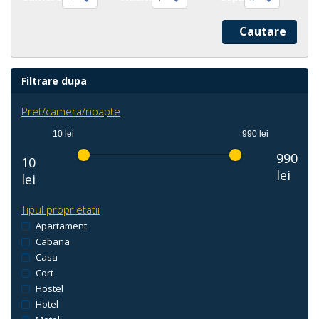
Filtrare dupa
Pret/camera/noapte
10 lei
990 lei
990
10
lei
lei
Tipul proprietatii
Apartament
Cabana
Casa
Cort
Hostel
Hotel