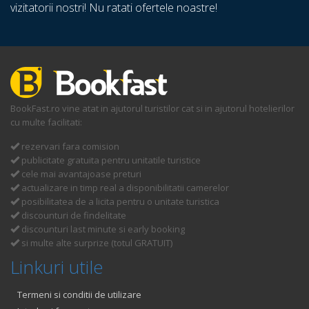
vizitatorii nostri! Nu ratati ofertele noastre!
BookFast.ro vine atat in ajutorul turistilor cat si in ajutorul hotelierilor
cu multe facilitati:
rezervari fara comision
publicitate gratuita pentru unitatile turistice
cele mai avantajoase preturi
actualizare in timp real a disponibilitatii camerelor
posibilitatea de a licita pentru o unitate turistica
discounturi de findelitate
discounturi last minute si early booking
si multe alte surprize (totul GRATUIT)
Linkuri utile
Termeni si conditii de utilizare