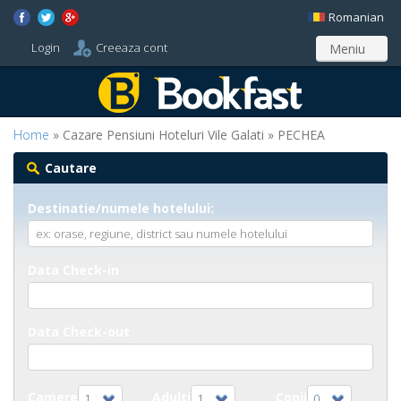
Romanian
Login
Creeaza cont
Meniu
Home
» Cazare Pensiuni Hoteluri Vile Galati » PECHEA
Cautare
Destinatie/numele hotelului:
Data Check-in
Data Check-out
Camere
Adulti
Copii
1
1
0