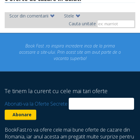
Scor din comentarii
Stele
Cauta unitate
ok Fast .ro inspira incredere inca de la prima
Concediul n
re a site-ului. Prin acest site am avut parte de o
un conce
vacanta superba!
despre ca
Te tinem la curent cu cele mai tari oferte
Abonati-va la Oferte Secrete
BookFast.ro va ofere cele mai bune oferte de cazare din
Romania, iar anul acesta am pregatit multe surprize pentru