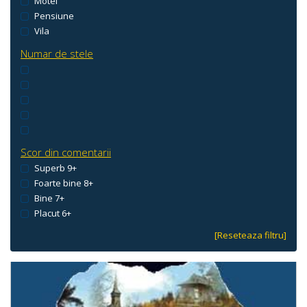
Motel
Pensiune
Vila
Numar de stele
Scor din comentarii
Superb 9+
Foarte bine 8+
Bine 7+
Placut 6+
[Reseteaza filtru]