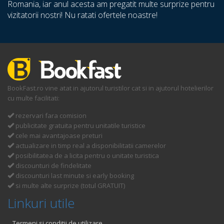
Romania, iar anul acesta am pregatit multe surprize pentru
vizitatorii nostri! Nu ratati ofertele noastre!
BookFast.ro vine atat in ajutorul turistilor cat si in ajutorul hotelierilor
cu multe facilitati:
rezervari fara comision
publicitate gratuita pentru unitatile turistice
cele mai avantajoase preturi
actualizare in timp real a disponibilitatii camerelor
posibilitatea de a licita pentru o unitate turistica
discounturi de findelitate
discounturi last minute si early booking
si multe alte surprize (totul GRATUIT)
Linkuri utile
Termeni si conditii de utilizare