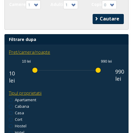
Camere
Adulti
Copii
1
1
0
Filtrare dupa
Pret/camera/noapte
10 lei
990 lei
990
10
lei
lei
Tipul proprietatii
Apartament
Cabana
Casa
Cort
Hostel
Hotel