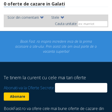
0 oferte de cazare in Galati
Scor din comentarii
Stele
Cauta unitate
t .ro inspira incredere inca de la prima
Concediul nostru 
ite-ului. Prin acest site am avut parte de o
un concediu de
vacanta superba!
despre care nu 
Te tinem la curent cu cele mai tari oferte
Abonati-va la Oferte Secrete
BookFast.ro va ofere cele mai bune oferte de cazare din