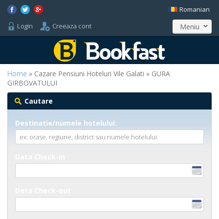
Romanian
Login
Creeaza cont
Meniu
Home
» Cazare Pensiuni Hoteluri Vile Galati » GURA
GIRBOVATULUI
Cautare
Destinatie/numele hotelului:
Data Check-in
Data Check-out