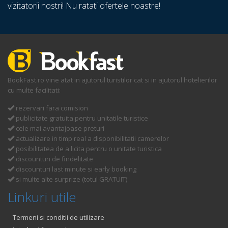
vizitatorii nostri! Nu ratati ofertele noastre!
BookFast.ro vine atat in ajutorul turistilor cat si in ajutorul hotelierilor
cu multe facilitati:
rezervari fara comision
publicitate gratuita pentru unitatile turistice
cele mai avantajoase preturi
actualizare in timp real a disponibilitatii camerelor
posibilitatea de a licita pentru o unitate turistica
discounturi de findelitate
discounturi last minute si early booking
si multe alte surprize (totul GRATUIT)
Linkuri utile
Termeni si conditii de utilizare