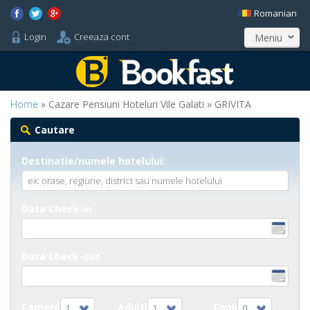
Romanian
Login
Creeaza cont
Meniu
Home
» Cazare Pensiuni Hoteluri Vile Galati » GRIVITA
Cautare
Destinatie/numele hotelului:
Data Check-in
Data Check-out
Camere
Adulti
Copii
1
1
0