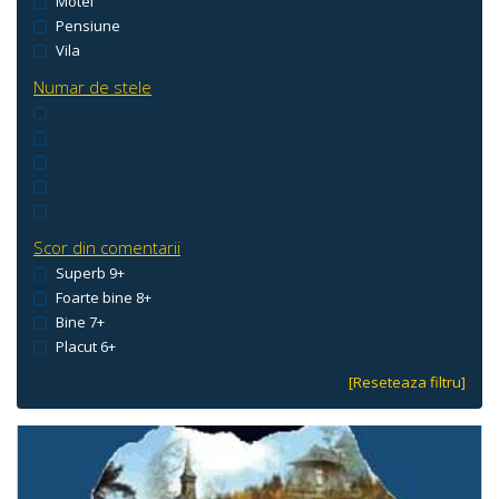
Motel
Pensiune
Vila
Numar de stele
Scor din comentarii
Superb 9+
Foarte bine 8+
Bine 7+
Placut 6+
[Reseteaza filtru]