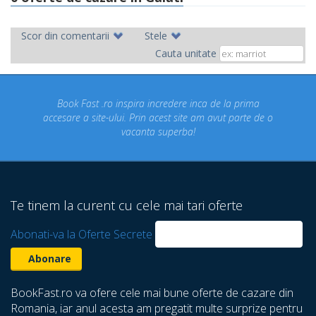
Scor din comentarii
Stele
Cauta unitate
Book Fast .ro inspira incredere inca de la prima
accesare a site-ului. Prin acest site am avut parte de o
vacanta superba!
Te tinem la curent cu cele mai tari oferte
Abonati-va la Oferte Secrete
BookFast.ro va ofere cele mai bune oferte de cazare din
Romania, iar anul acesta am pregatit multe surprize pentru