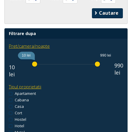
Filtrare dupa
Pret/camera/noapte
10 lei
990 lei
990
10
lei
lei
Tipul proprietatii
Apartament
Cabana
Casa
Cort
Hostel
Hotel