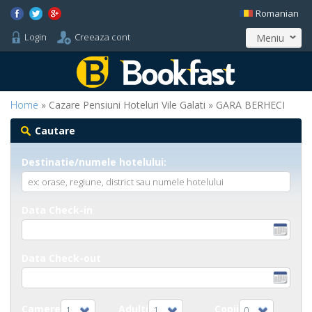
Romanian
Login
Creeaza cont
Meniu
Home
» Cazare Pensiuni Hoteluri Vile Galati » GARA BERHECI
Cautare
Destinatie/numele hotelului:
Data Check-in
Data Check-out
Camere
Adulti
Copii
1
1
0