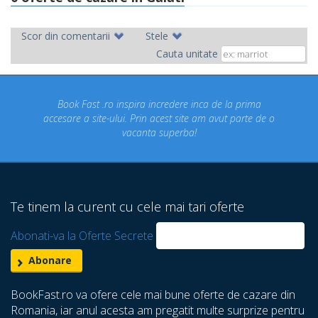
Scor din comentarii
Stele
Cauta unitate
credere inca de la prima
Concediul nostru rezervat prin sit
cest site am avut parte de o
un concediu de vis. Am vizitat
superba!
despre care nu stiam ca exista!
Te tinem la curent cu cele mai tari oferte
Abonati-va la Oferte Secrete
BookFast.ro va ofere cele mai bune oferte de cazare din
Romania, iar anul acesta am pregatit multe surprize pentru