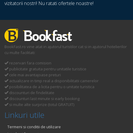
vizitatorii nostri! Nu ratati ofertele noastre!
BookFast.ro vine atat in ajutorul turistilor cat si in ajutorul hotelierilor
cu multe facilitati:
rezervari fara comision
publicitate gratuita pentru unitatile turistice
cele mai avantajoase preturi
actualizare in timp real a disponibilitatii camerelor
posibilitatea de a licita pentru o unitate turistica
discounturi de findelitate
discounturi last minute si early booking
si multe alte surprize (totul GRATUIT)
Linkuri utile
Termeni si conditii de utilizare