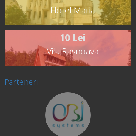
Hotel Maria
10 Lei
Vila Rasnoava
Parteneri