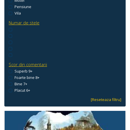
Motel
Pensiune
Vila
Numar de stele
Scor din comentarii
Superb 9+
Foarte bine 8+
Bine 7+
Placut 6+
[Reseteaza filtru]