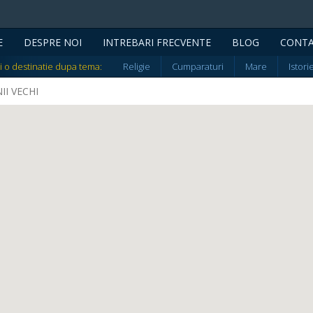
E
DESPRE NOI
INTREBARI FRECVENTE
BLOG
CONT
i o destinatie dupa tema:
Religie
Cumparaturi
Mare
Istori
NII VECHI