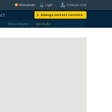
Romanian
Login
Creeaza cont
Adauga unitate turistica
ACT
e
Flora si Fauna
Mai multe