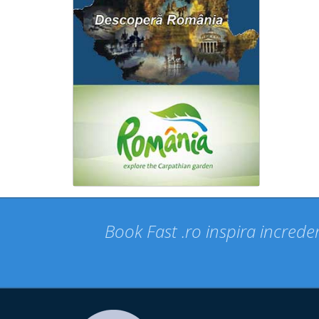
Book Fast .ro inspira increder