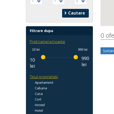
1
1
0
Filtrare dupa
0 ofe
Pret/camera/noapte
10 lei
990 lei
Sortar
990
10
lei
lei
Tipul proprietatii
Apartament
Cabana
Casa
Cort
Hostel
Hotel