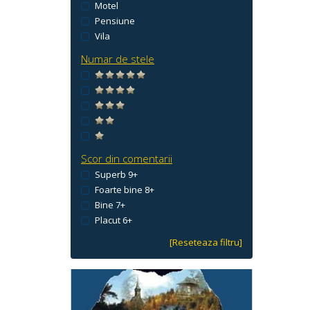
Motel
Pensiune
Vila
Numar de stele
Scor din comentarii
Superb 9+
Foarte bine 8+
Bine 7+
Placut 6+
[Reseteaza filtru]