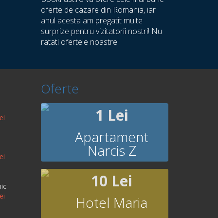
oferte de cazare din Romania, iar
anul acesta am pregatit multe
surprize pentru vizitatorii nostri! Nu
ratati ofertele noastre!
Oferte
1 Lei
ei
Apartament
Narcis Z
ei
10 Lei
ic
ei
Hotel Maria