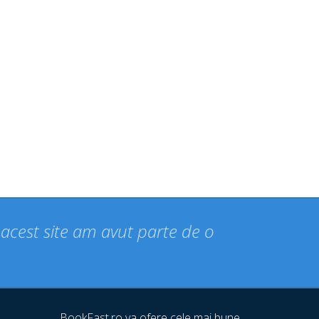
n acest site am avut parte de o
BookFast.ro va ofere cele mai bune