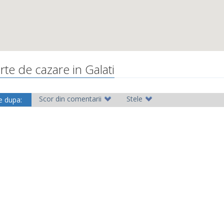
rte de cazare in Galati
Scor din comentarii
Stele
e dupa: