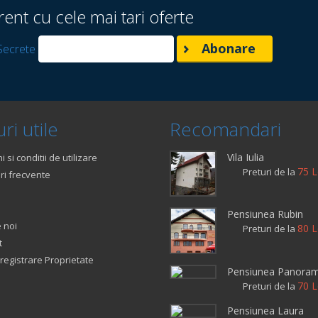
rent cu cele mai tari oferte
Secrete
ri utile
Recomandari
Vila Iulia
 si conditii de utilizare
75 L
Preturi de la
ri frecvente
Pensiunea Rubin
 noi
80 L
Preturi de la
t
registrare Proprietate
Pensiunea Panoram
70 L
Preturi de la
Pensiunea Laura