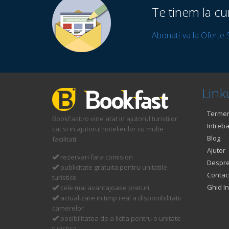
Te tinem la cu
Abonati-va la Oferte 
Linku
Termeni
BookFast.ro vine atat in ajutorul turistilor
Intreba
cat si in ajutorul hotelierilor cu multe
Blog
facilitati:
Ajutor
rezervari fara comision
Despre
publicitate gratuita pentru unitatile
Contac
turistice
Ghid In
cele mai avantajoase preturi
actualizare in timp real a disponibilitatii
camerelor
posibilitatea de a licita pentru o unitate
turistica