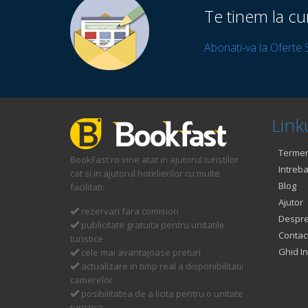
Te tinem la cu
Abonati-va la Oferte 
Linku
Termeni
BookFast.ro vine atat in ajutorul turistilor
Intreba
cat si in ajutorul hotelierilor cu multe
Blog
facilitati:
Ajutor
rezervari fara comision
Despre
publicitate gratuita pentru unitatile
Contac
turistice
Ghid In
cele mai avantajoase preturi
actualizare in timp real a disponibilitatii
camerelor
posibilitatea de a licita pentru o unitate
turistica