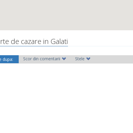
rte de cazare in Galati
Scor din comentarii
Stele
e dupa: