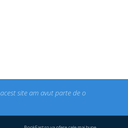
n acest site am avut parte de o
BookFast.ro va ofere cele mai bune