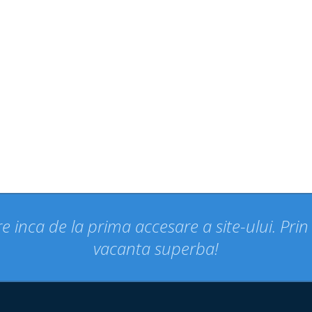
e inca de la prima accesare a site-ului. Pri
vacanta superba!