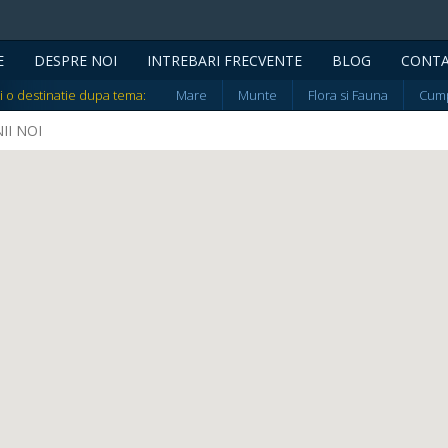
E
DESPRE NOI
INTREBARI FRECVENTE
BLOG
CONT
i o destinatie dupa tema:
Mare
Munte
Flora si Fauna
Cump
NII NOI