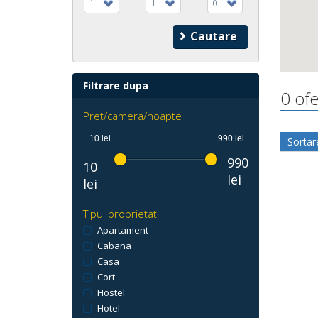
1
1
0
Filtrare dupa
0 ofe
Pret/camera/noapte
10 lei
990 lei
Sortar
990
10
lei
lei
Tipul proprietatii
Apartament
Cabana
Casa
Cort
Hostel
Hotel