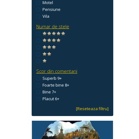
Motel
Pensiune
Vila
Numar de stele
Scor din comentarii
Superb 9+
Foarte bine 8+
Bine 7+
Placut 6+
[Reseteaza filtru]