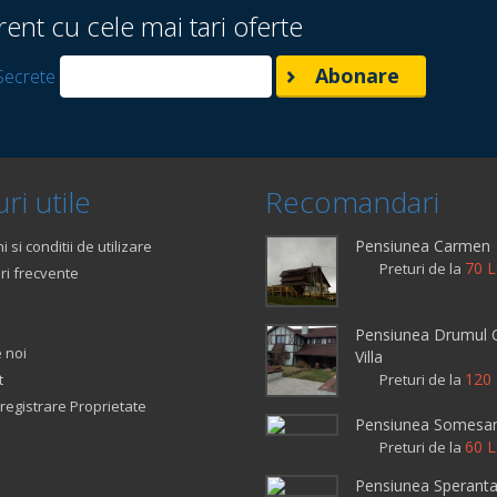
rent cu cele mai tari oferte
Secrete
ri utile
Recomandari
Pensiunea Carmen
 si conditii de utilizare
70 L
Preturi de la
ri frecvente
Pensiunea Drumul C
 noi
Villa
120 
t
Preturi de la
registrare Proprietate
Pensiunea Somesa
60 L
Preturi de la
Pensiunea Sperant