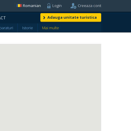
Romanian
Login
Creeaza cont
Adauga unitate turistica
ACT
araturi
Istorie
Mai multe