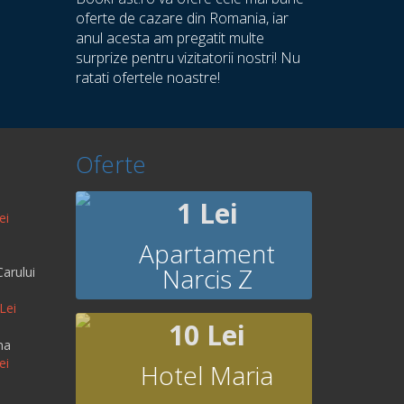
oferte de cazare din Romania, iar
anul acesta am pregatit multe
surprize pentru vizitatorii nostri! Nu
ratati ofertele noastre!
Oferte
1 Lei
ei
Apartament
Narcis Z
arului
Lei
10 Lei
na
ei
Hotel Maria
a