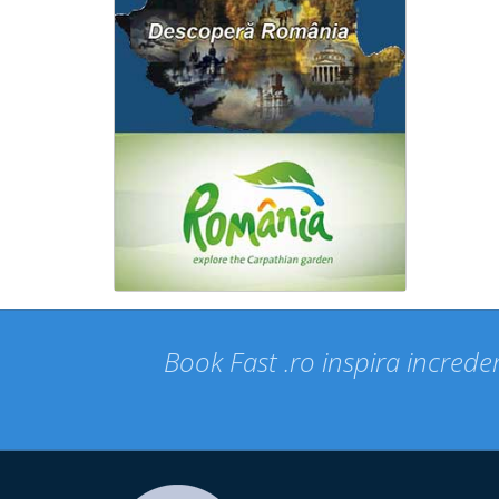
Book Fast .ro inspira increder