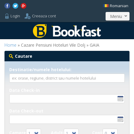
Romanian
Login
Creeaza cont
Meniu
Home
» Cazare Pensiuni Hoteluri Vile Dolj » GAIA
Cautare
Destinatie/numele hotelului:
Data Check-in
Data Check-out
Camere
Adulti
Copii
1
1
0