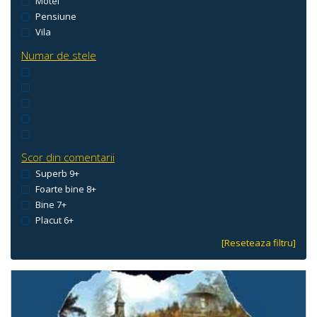
Motel
Pensiune
Vila
Numar de stele
Scor din comentarii
Superb 9+
Foarte bine 8+
Bine 7+
Placut 6+
[Reseteaza filtru]