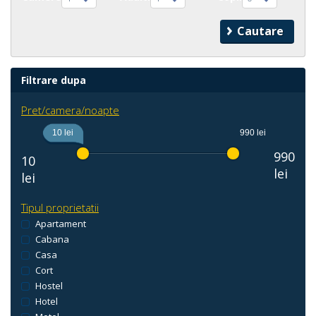
Filtrare dupa
Pret/camera/noapte
10 lei
990 lei
990
10
lei
lei
Tipul proprietatii
Apartament
Cabana
Casa
Cort
Hostel
Hotel