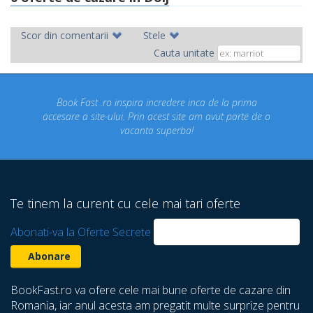
Scor din comentarii
Stele
Cauta unitate
ok Fast .ro inspira incredere inca de la prima
Concediul n
re a site-ului. Prin acest site am avut parte de o
un conce
vacanta superba!
despre ca
Te tinem la curent cu cele mai tari oferte
Abonati-va la Oferte Secrete
BookFast.ro va ofere cele mai bune oferte de cazare din
Romania, iar anul acesta am pregatit multe surprize pentru