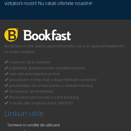
vizitatorii nostri! Nu ratati ofertele noastre!
BookFast.ro vine atat in ajutorul turistilor cat si in ajutorul hotelierilor
cu multe facilitati:
rezervari fara comision
publicitate gratuita pentru unitatile turistice
cele mai avantajoase preturi
actualizare in timp real a disponibilitatii camerelor
posibilitatea de a licita pentru o unitate turistica
discounturi de findelitate
discounturi last minute si early booking
si multe alte surprize (totul GRATUIT)
Linkuri utile
Termeni si conditii de utilizare