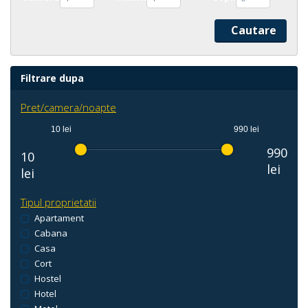
Filtrare dupa
Pret/camera/noapte
10 lei
990 lei
990
10
lei
lei
Tipul proprietatii
Apartament
Cabana
Casa
Cort
Hostel
Hotel