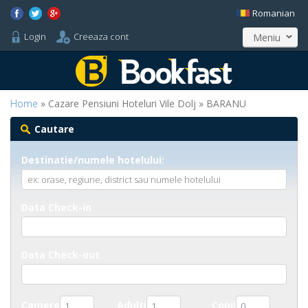
Romanian
Login
Creeaza cont
Meniu
Home
» Cazare Pensiuni Hoteluri Vile Dolj » BARANU
Cautare
Destinatie/numele hotelului:
Data Check-in
Data Check-out
Camere
Adulti
Copii
1
1
0