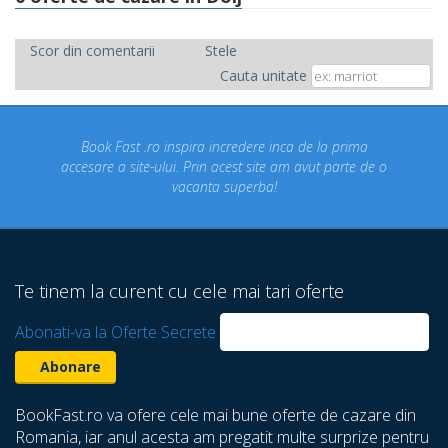
Scor din comentarii
Stele
Cauta unitate
t .ro inspira incredere inca de la prima
Concediul nostru 
ite-ului. Prin acest site am avut parte de o
un concediu de
vacanta superba!
despre care nu 
Te tinem la curent cu cele mai tari oferte
Abonati-va la Oferte Secrete
BookFast.ro va ofere cele mai bune oferte de cazare din
Romania, iar anul acesta am pregatit multe surprize pentru