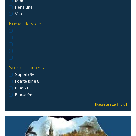
Motel
Pensiune
Vila
Numar de stele
Scor din comentarii
Superb 9+
Foarte bine 8+
Bine 7+
Placut 6+
[Reseteaza filtru]