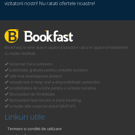
vizitatorii nostri! Nu ratati ofertele noastre!
BookFast.ro vine atat in ajutorul turistilor cat si in ajutorul hotelierilor
cu multe facilitati:
rezervari fara comision
publicitate gratuita pentru unitatile turistice
cele mai avantajoase preturi
actualizare in timp real a disponibilitatii camerelor
posibilitatea de a licita pentru o unitate turistica
discounturi de findelitate
discounturi last minute si early booking
si multe alte surprize (totul GRATUIT)
Linkuri utile
Termeni si conditii de utilizare