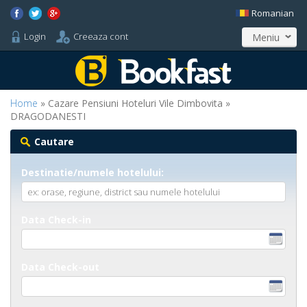
Romanian
Login
Creeaza cont
Meniu
Home
» Cazare Pensiuni Hoteluri Vile Dimbovita »
DRAGODANESTI
Cautare
Destinatie/numele hotelului:
Data Check-in
Data Check-out