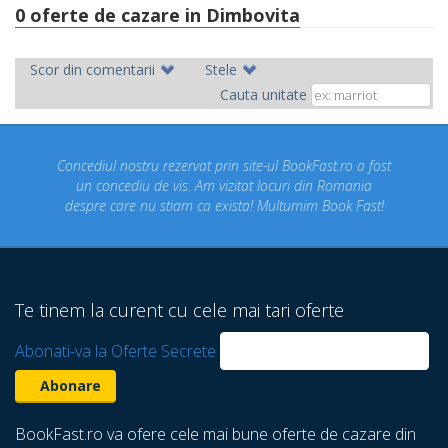
0 oferte de cazare in Dimbovita
Scor din comentarii
Stele
Cauta unitate
Concediul nostru rezervat prin site-ul BookFast.ro a fost
un concediu de vis. Am vizitat locuri din Romania
despre care nu stiam ca exista! Multumim Book Fast!
Te tinem la curent cu cele mai tari oferte
Abonati-va la Oferte Secrete
BookFast.ro va ofere cele mai bune oferte de cazare din