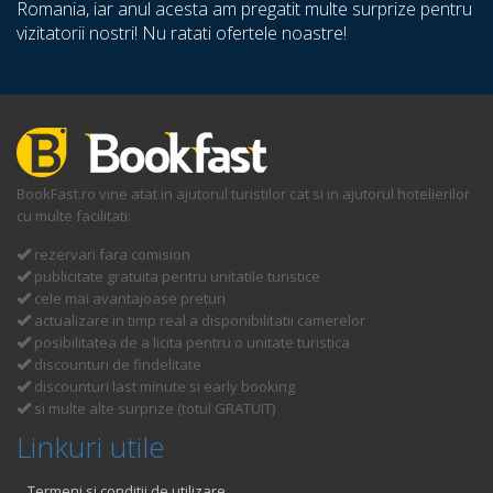
Romania, iar anul acesta am pregatit multe surprize pentru
vizitatorii nostri! Nu ratati ofertele noastre!
BookFast.ro vine atat in ajutorul turistilor cat si in ajutorul hotelierilor
cu multe facilitati:
rezervari fara comision
publicitate gratuita pentru unitatile turistice
cele mai avantajoase preturi
actualizare in timp real a disponibilitatii camerelor
posibilitatea de a licita pentru o unitate turistica
discounturi de findelitate
discounturi last minute si early booking
si multe alte surprize (totul GRATUIT)
Linkuri utile
Termeni si conditii de utilizare