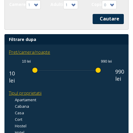
Camere
Adulti
Copii
1
1
0
Filtrare dupa
Pret/camera/noapte
10 lei
990 lei
990
10
lei
lei
Tipul proprietatii
Apartament
Cabana
Casa
Cort
Hostel
Hotel