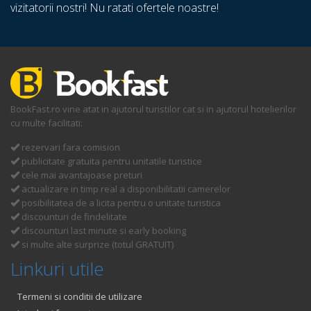
vizitatorii nostri! Nu ratati ofertele noastre!
BookFast.ro vine atat in ajutorul turistilor cat si in ajutorul hotelierilor
cu multe facilitati:
rezervari fara comision
publicitate gratuita pentru unitatile turistice
cele mai avantajoase preturi
actualizare in timp real a disponibilitatii camerelor
posibilitatea de a licita pentru o unitate turistica
discounturi de findelitate
discounturi last minute si early booking
si multe alte surprize (totul GRATUIT)
Linkuri utile
Termeni si conditii de utilizare