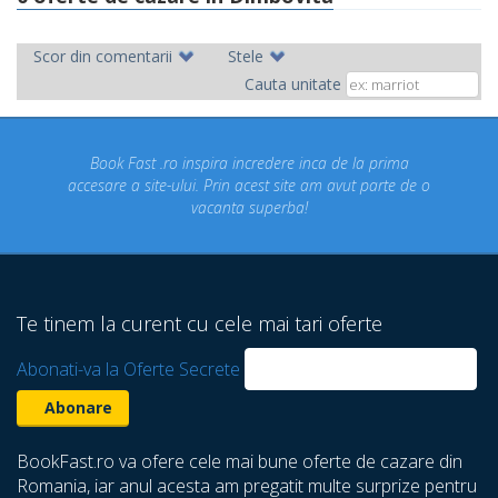
Scor din comentarii
Stele
Cauta unitate
ok Fast .ro inspira incredere inca de la prima
Concediul n
re a site-ului. Prin acest site am avut parte de o
un conce
vacanta superba!
despre ca
Te tinem la curent cu cele mai tari oferte
Abonati-va la Oferte Secrete
BookFast.ro va ofere cele mai bune oferte de cazare din
Romania, iar anul acesta am pregatit multe surprize pentru