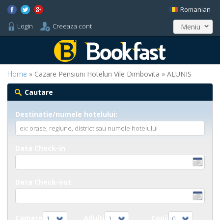
Romanian
Login
Creeaza cont
Meniu
Home
» Cazare Pensiuni Hoteluri Vile Dimbovita » ALUNIS
Cautare
Destinatie/numele hotelului:
Data Check-in
Data Check-out
Camere
Adulti
Copii
1
1
0