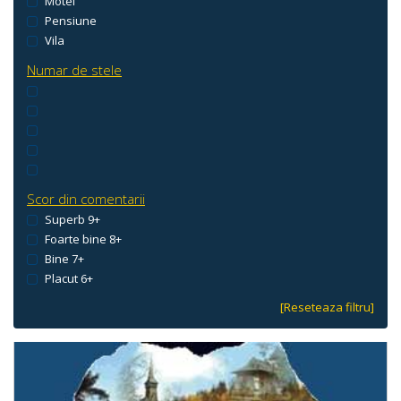
Motel
Pensiune
Vila
Numar de stele
Scor din comentarii
Superb 9+
Foarte bine 8+
Bine 7+
Placut 6+
[Reseteaza filtru]