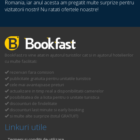
Romania, iar anul acesta am pregatit multe surprize pentru
vizitatorii nostri! Nu ratati ofertele noastre!
BookFast.ro vine atat in ajutorul turistilor cat si in ajutorul hotelierilor
cu multe facilitati:
rezervari fara comision
publicitate gratuita pentru unitatile turistice
cele mai avantajoase preturi
actualizare in timp real a disponibilitatii camerelor
posibilitatea de a licita pentru o unitate turistica
discounturi de findelitate
discounturi last minute si early booking
si multe alte surprize (totul GRATUIT)
Linkuri utile
Termeni si conditii de utilizare