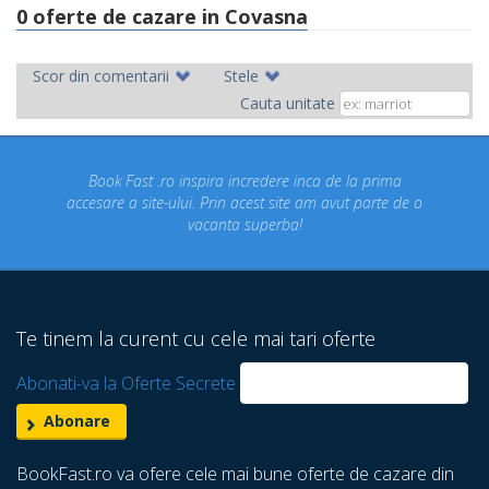
0 oferte de cazare in Covasna
Scor din comentarii
Stele
Cauta unitate
inspira incredere inca de la prima
Concediul nostru rezerva
ui. Prin acest site am avut parte de o
un concediu de vis. 
vacanta superba!
despre care nu stiam 
Te tinem la curent cu cele mai tari oferte
Abonati-va la Oferte Secrete
BookFast.ro va ofere cele mai bune oferte de cazare din