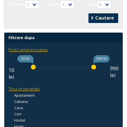
Camere
Adulti
Copii
1
1
0
Filtrare dupa
Pret/camera/noapte
10 lei
990 lei
990
10
lei
lei
Tipul proprietatii
Apartament
Cabana
Casa
Cort
Hostel
Hotel