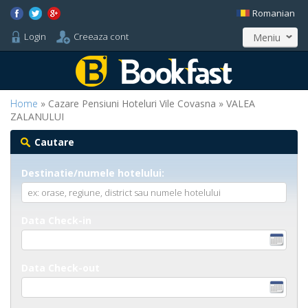
Romanian
Login
Creeaza cont
Meniu
Home
» Cazare Pensiuni Hoteluri Vile Covasna » VALEA
ZALANULUI
Cautare
Destinatie/numele hotelului:
Data Check-in
Data Check-out