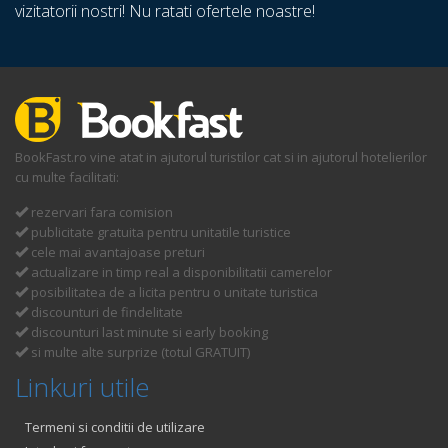
vizitatorii nostri! Nu ratati ofertele noastre!
BookFast.ro vine atat in ajutorul turistilor cat si in ajutorul hotelierilor
cu multe facilitati:
rezervari fara comision
publicitate gratuita pentru unitatile turistice
cele mai avantajoase preturi
actualizare in timp real a disponibilitatii camerelor
posibilitatea de a licita pentru o unitate turistica
discounturi de findelitate
discounturi last minute si early booking
si multe alte surprize (totul GRATUIT)
Linkuri utile
Termeni si conditii de utilizare