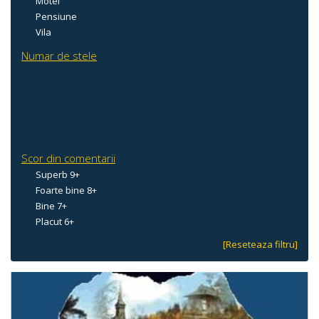
Motel
Pensiune
Vila
Numar de stele
Scor din comentarii
Superb 9+
Foarte bine 8+
Bine 7+
Placut 6+
[Reseteaza filtru]