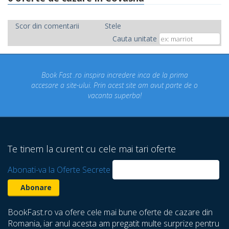
Scor din comentarii
Stele
Cauta unitate
Book Fast .ro inspira incredere inca de la prima
Conced
ccesare a site-ului. Prin acest site am avut parte de o
un 
vacanta superba!
despr
Te tinem la curent cu cele mai tari oferte
Abonati-va la Oferte Secrete
BookFast.ro va ofere cele mai bune oferte de cazare din
Romania, iar anul acesta am pregatit multe surprize pentru