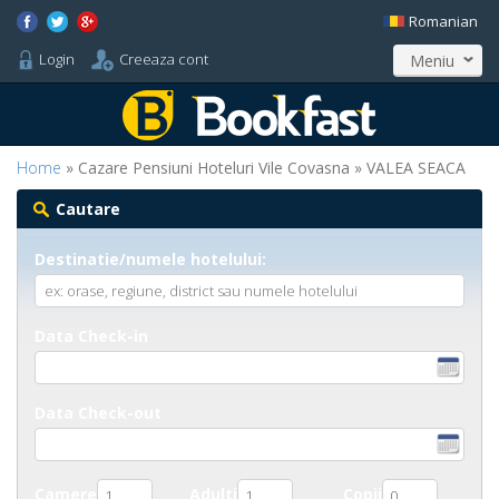
Romanian
Login
Creeaza cont
Meniu
Home
» Cazare Pensiuni Hoteluri Vile Covasna » VALEA SEACA
Cautare
Destinatie/numele hotelului:
Data Check-in
Data Check-out
Camere
Adulti
Copii
1
1
0