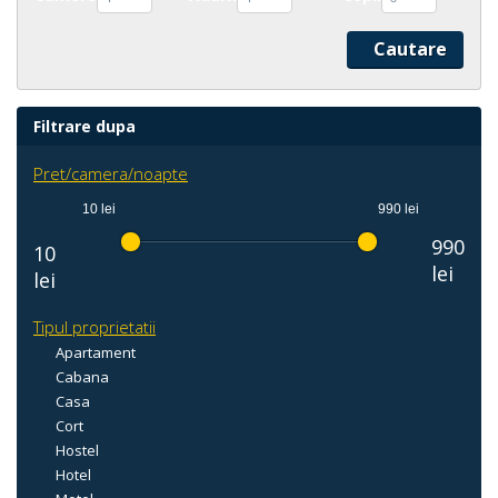
Filtrare dupa
Pret/camera/noapte
10 lei
990 lei
990
10
lei
lei
Tipul proprietatii
Apartament
Cabana
Casa
Cort
Hostel
Hotel