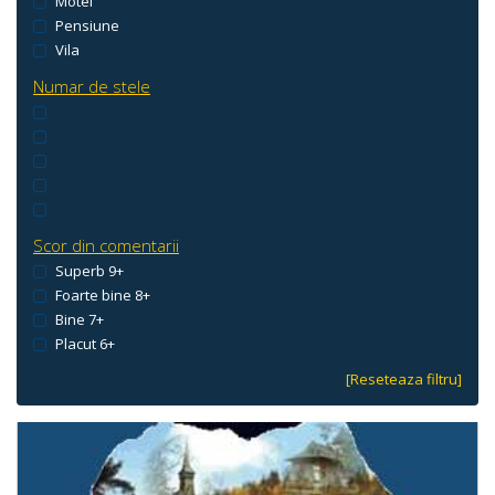
Motel
Pensiune
Vila
Numar de stele
Scor din comentarii
Superb 9+
Foarte bine 8+
Bine 7+
Placut 6+
[Reseteaza filtru]