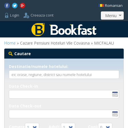
Romanian
Login
Creeaza cont
Meniu
Home
» Cazare Pensiuni Hoteluri Vile Covasna » MICFALAU
Cautare
Destinatie/numele hotelului:
Data Check-in
Data Check-out
Camere
Adulti
Copii
1
1
0