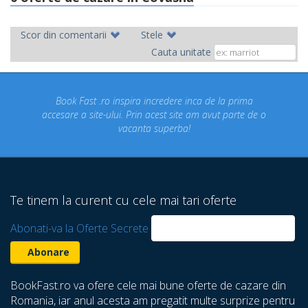
Scor din comentarii
Stele
Cauta unitate
ok Fast .ro inspira incredere inca de la prima
Concediul n
re a site-ului. Prin acest site am avut parte de o
un conce
vacanta superba!
despre ca
Te tinem la curent cu cele mai tari oferte
Abonati-va la Oferte Secrete
BookFast.ro va ofere cele mai bune oferte de cazare din
Romania, iar anul acesta am pregatit multe surprize pentru