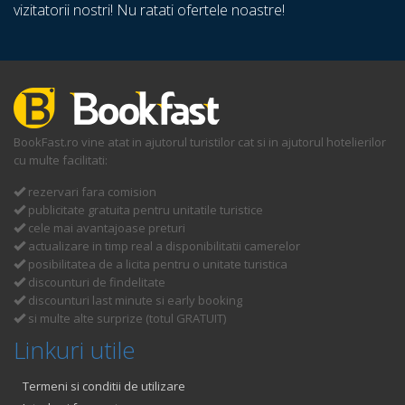
vizitatorii nostri! Nu ratati ofertele noastre!
BookFast.ro vine atat in ajutorul turistilor cat si in ajutorul hotelierilor
cu multe facilitati:
rezervari fara comision
publicitate gratuita pentru unitatile turistice
cele mai avantajoase preturi
actualizare in timp real a disponibilitatii camerelor
posibilitatea de a licita pentru o unitate turistica
discounturi de findelitate
discounturi last minute si early booking
si multe alte surprize (totul GRATUIT)
Linkuri utile
Termeni si conditii de utilizare