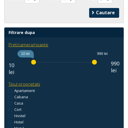
Filtrare dupa
Pret/camera/noapte
10 lei
990 lei
990
10
lei
lei
Tipul proprietatii
Apartament
Cabana
Casa
Cort
Hostel
Hotel