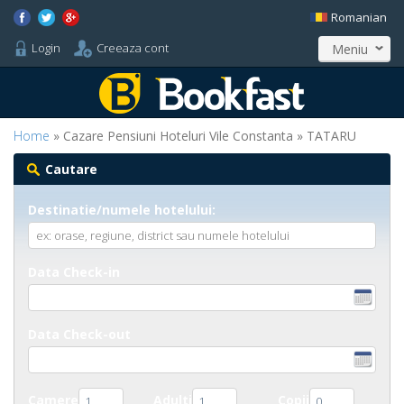
Romanian
Login
Creeaza cont
Meniu
Home
» Cazare Pensiuni Hoteluri Vile Constanta » TATARU
Cautare
Destinatie/numele hotelului:
Data Check-in
Data Check-out
Camere
Adulti
Copii
1
1
0