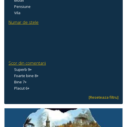
Motel
Pensiune
Vila
Numar de stele
Scor din comentarii
Superb 9+
Foarte bine 8+
Bine 7+
Placut 6+
[Reseteaza filtru]