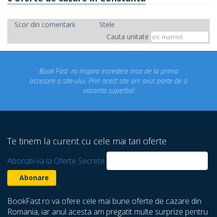
Scor din comentarii
Stele
Cauta unitate
ok Fast .ro inspira incredere inca de la prima
Concediul n
re a site-ului. Prin acest site am avut parte de o
un conce
vacanta superba!
despre ca
Te tinem la curent cu cele mai tari oferte
Abonati-va la Oferte Secrete
BookFast.ro va ofere cele mai bune oferte de cazare din
Romania, iar anul acesta am pregatit multe surprize pentru