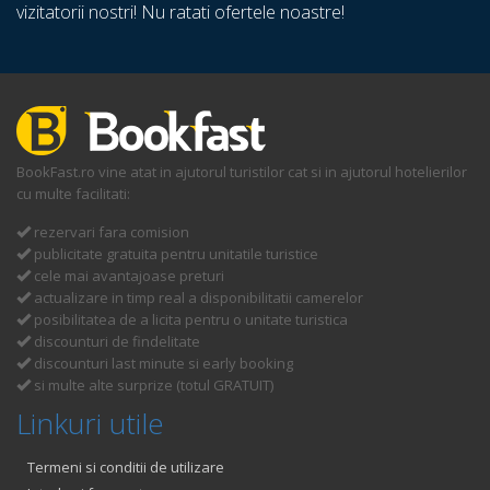
vizitatorii nostri! Nu ratati ofertele noastre!
BookFast.ro vine atat in ajutorul turistilor cat si in ajutorul hotelierilor
cu multe facilitati:
rezervari fara comision
publicitate gratuita pentru unitatile turistice
cele mai avantajoase preturi
actualizare in timp real a disponibilitatii camerelor
posibilitatea de a licita pentru o unitate turistica
discounturi de findelitate
discounturi last minute si early booking
si multe alte surprize (totul GRATUIT)
Linkuri utile
Termeni si conditii de utilizare