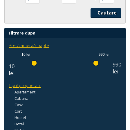
Filtrare dupa
Pret/camera/noapte
10 lei
990 lei
990
10
lei
lei
Tipul proprietatii
Apartament
Cabana
Casa
Cort
Hostel
Hotel