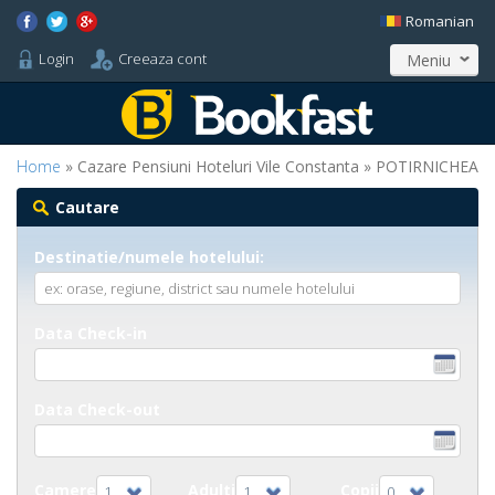
Romanian
Login
Creeaza cont
Meniu
Home
» Cazare Pensiuni Hoteluri Vile Constanta » POTIRNICHEA
Cautare
Destinatie/numele hotelului:
Data Check-in
Data Check-out
Camere
Adulti
Copii
1
1
0