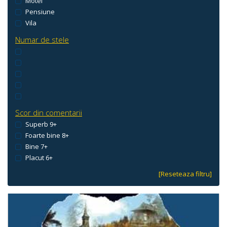
Motel
Pensiune
Vila
Numar de stele
Scor din comentarii
Superb 9+
Foarte bine 8+
Bine 7+
Placut 6+
[Reseteaza filtru]