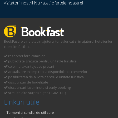
vizitatorii nostri! Nu ratati ofertele noastre!
BookFast.ro vine atat in ajutorul turistilor cat si in ajutorul hotelierilor
cu multe facilitati:
rezervari fara comision
publicitate gratuita pentru unitatile turistice
cele mai avantajoase preturi
actualizare in timp real a disponibilitatii camerelor
posibilitatea de a licita pentru o unitate turistica
discounturi de findelitate
discounturi last minute si early booking
si multe alte surprize (totul GRATUIT)
Linkuri utile
Termeni si conditii de utilizare