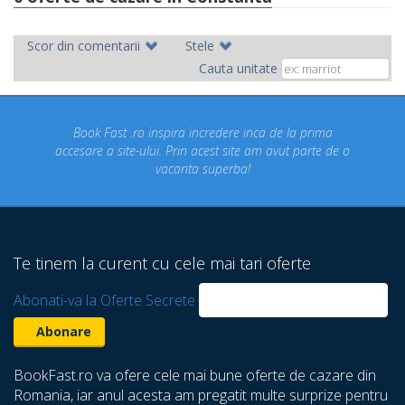
Scor din comentarii
Stele
Cauta unitate
ok Fast .ro inspira incredere inca de la prima
Concediul n
re a site-ului. Prin acest site am avut parte de o
un conce
vacanta superba!
despre ca
Te tinem la curent cu cele mai tari oferte
Abonati-va la Oferte Secrete
BookFast.ro va ofere cele mai bune oferte de cazare din
Romania, iar anul acesta am pregatit multe surprize pentru