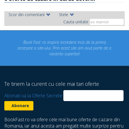
Scor din comentarii
Stele
Cauta unitate
t .ro inspira incredere inca de la prima
Concediul nostru 
ite-ului. Prin acest site am avut parte de o
un concediu de
vacanta superba!
despre care nu 
Te tinem la curent cu cele mai tari oferte
Abonati-va la Oferte Secrete
BookFast.ro va ofere cele mai bune oferte de cazare din
Romania, iar anul acesta am pregatit multe surprize pentru