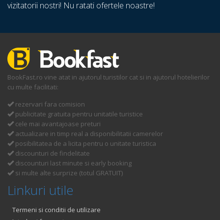
vizitatorii nostri! Nu ratati ofertele noastre!
BookFast.ro vine atat in ajutorul turistilor cat si in ajutorul hotelierilor
cu multe facilitati:
rezervari fara comision
publicitate gratuita pentru unitatile turistice
cele mai avantajoase preturi
actualizare in timp real a disponibilitatii camerelor
posibilitatea de a licita pentru o unitate turistica
discounturi de findelitate
discounturi last minute si early booking
si multe alte surprize (totul GRATUIT)
Linkuri utile
Termeni si conditii de utilizare