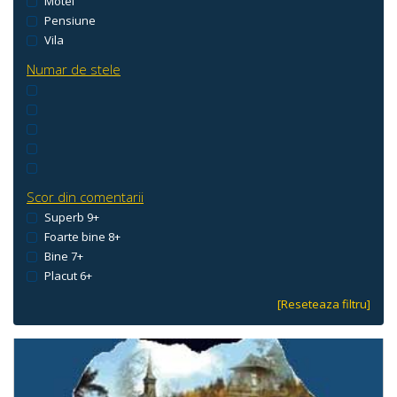
Motel
Pensiune
Vila
Numar de stele
Scor din comentarii
Superb 9+
Foarte bine 8+
Bine 7+
Placut 6+
[Reseteaza filtru]