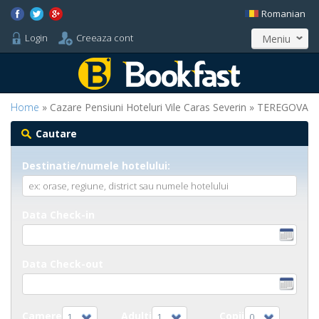
Romanian
Login
Creeaza cont
Meniu
Home
» Cazare Pensiuni Hoteluri Vile Caras Severin » TEREGOVA
Cautare
Destinatie/numele hotelului:
Data Check-in
Data Check-out
Camere
Adulti
Copii
1
1
0