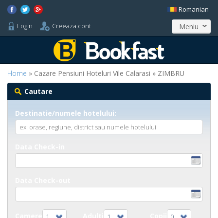
Romanian
Login
Creeaza cont
Meniu
Home
» Cazare Pensiuni Hoteluri Vile Calarasi » ZIMBRU
Cautare
Destinatie/numele hotelului:
Data Check-in
Data Check-out
Camere
Adulti
Copii
1
1
0