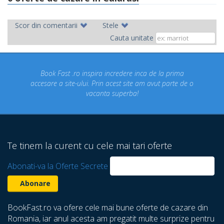
Scor din comentarii
Stele
Cauta unitate
inspira incredere inca de la prima
Concediul nostru rezerva
ui. Prin acest site am avut parte de o
un concediu de vis. 
vacanta superba!
despre care nu stiam 
Te tinem la curent cu cele mai tari oferte
Abonati-va la Oferte Secrete
BookFast.ro va ofere cele mai bune oferte de cazare din
Romania, iar anul acesta am pregatit multe surprize pentru