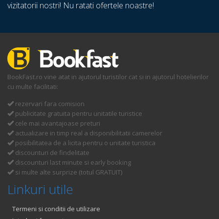
vizitatorii nostri! Nu ratati ofertele noastre!
BookFast.ro vine atat in ajutorul turistilor cat si in ajutorul hotelierilor
cu multe facilitati:
rezervari fara comision
publicitate gratuita pentru unitatile turistice
cele mai avantajoase preturi
actualizare in timp real a disponibilitatii camerelor
posibilitatea de a licita pentru o unitate turistica
discounturi de findelitate
discounturi last minute si early booking
si multe alte surprize (totul GRATUIT)
Linkuri utile
Termeni si conditii de utilizare