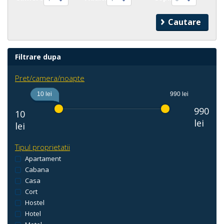
Filtrare dupa
Pret/camera/noapte
10 lei
990 lei
990
10
lei
lei
Tipul proprietatii
Apartament
Cabana
Casa
Cort
Hostel
Hotel