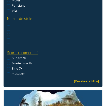
Motel
Pensiune
Vila
Numar de stele
Scor din comentarii
Superb 9+
Foarte bine 8+
Bine 7+
Placut 6+
[Reseteaza filtru]