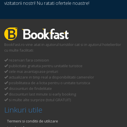
vizitatorii nostri! Nu ratati ofertele noastre!
BookFast.ro vine atat in ajutorul turistilor cat si in ajutorul hotelierilor
cu multe facilitati:
rezervari fara comision
publicitate gratuita pentru unitatile turistice
cele mai avantajoase preturi
actualizare in timp real a disponibilitatii camerelor
posibilitatea de a licita pentru o unitate turistica
discounturi de findelitate
discounturi last minute si early booking
si multe alte surprize (totul GRATUIT)
Linkuri utile
Termeni si conditii de utilizare