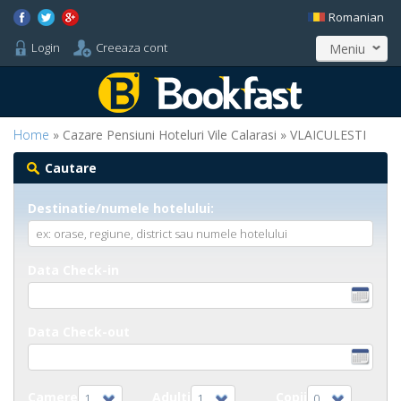
Romanian
Login
Creeaza cont
Meniu
Home
» Cazare Pensiuni Hoteluri Vile Calarasi » VLAICULESTI
Cautare
Destinatie/numele hotelului:
Data Check-in
Data Check-out
Camere
Adulti
Copii
1
1
0