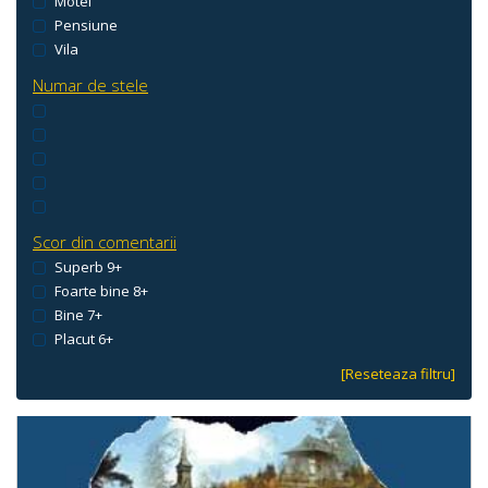
Motel
Pensiune
Vila
Numar de stele
Scor din comentarii
Superb 9+
Foarte bine 8+
Bine 7+
Placut 6+
[Reseteaza filtru]