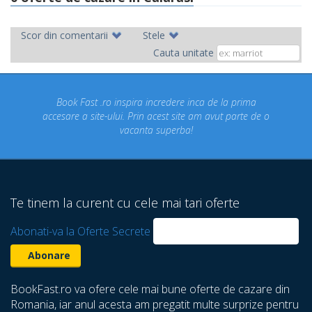
Scor din comentarii
Stele
Cauta unitate
Book Fast .ro inspira incredere inca de la prima
accesare a site-ului. Prin acest site am avut parte de o
vacanta superba!
Te tinem la curent cu cele mai tari oferte
Abonati-va la Oferte Secrete
BookFast.ro va ofere cele mai bune oferte de cazare din
Romania, iar anul acesta am pregatit multe surprize pentru