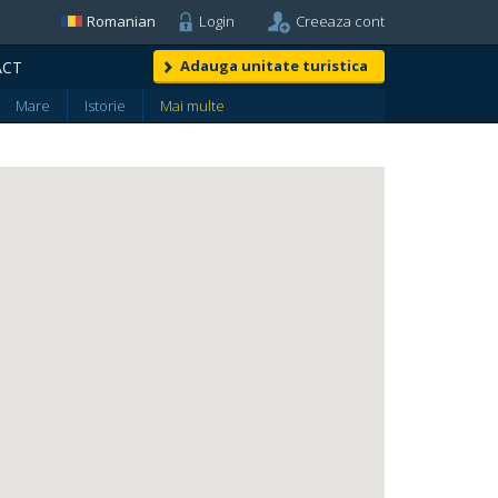
Romanian
Login
Creeaza cont
Adauga unitate turistica
ACT
Mare
Istorie
Mai multe