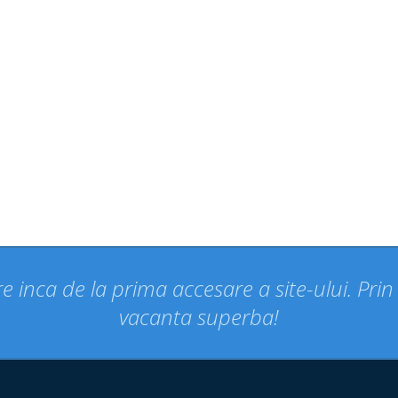
e inca de la prima accesare a site-ului. Pri
vacanta superba!