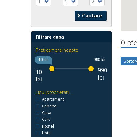
1
1
0
Filtrare dupa
0 ofe
Pret/camera/noapte
10 lei
990 lei
Sortar
990
10
lei
lei
Tipul proprietatii
Apartament
Cabana
Casa
Cort
Hostel
Hotel