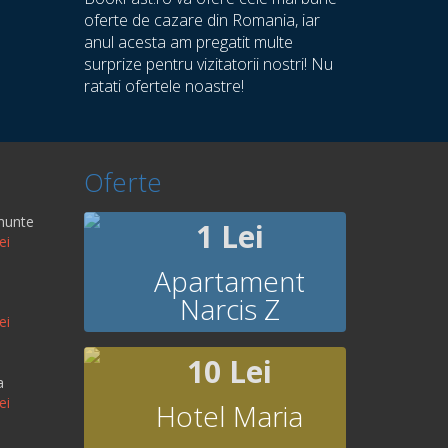
oferte de cazare din Romania, iar
anul acesta am pregatit multe
surprize pentru vizitatorii nostri! Nu
ratati ofertele noastre!
Oferte
munte
1 Lei
ei
Apartament
Narcis Z
ei
10 Lei
a
ei
Hotel Maria