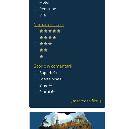
Motel
Pensiune
Vila
Numar de stele
Scor din comentarii
Superb 9+
Foarte bine 8+
Bine 7+
Placut 6+
[Reseteaza filtru]