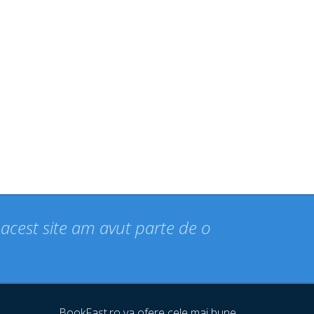
n acest site am avut parte de o
BookFast.ro va ofere cele mai bune