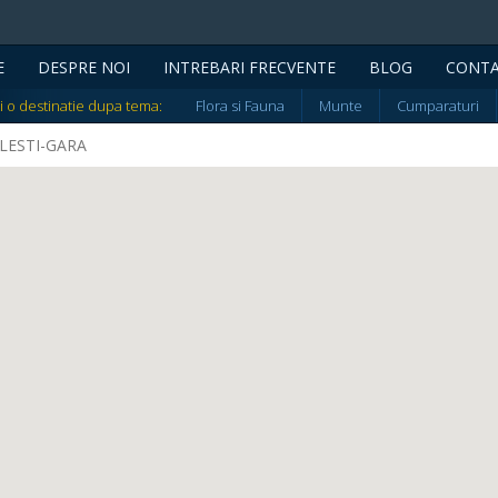
E
DESPRE NOI
INTREBARI FRECVENTE
BLOG
CONT
i o destinatie dupa tema:
Flora si Fauna
Munte
Cumparaturi
RULESTI-GARA