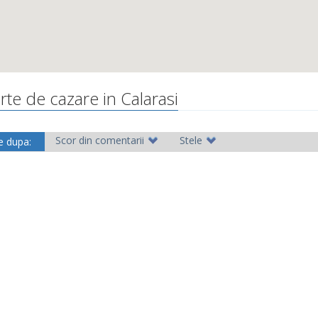
rte de cazare in Calarasi
Scor din comentarii
Stele
e dupa: