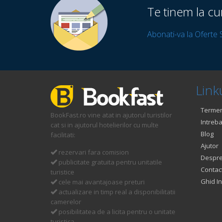
Te tinem la cu
Abonati-va la Oferte 
Linku
Termeni
BookFast.ro vine atat in ajutorul turistilor
Intreba
cat si in ajutorul hotelierilor cu multe
Blog
facilitati:
Ajutor
rezervari fara comision
Despre
publicitate gratuita pentru unitatile
Contac
turistice
Ghid In
cele mai avantajoase preturi
actualizare in timp real a disponibilitatii
camerelor
posibilitatea de a licita pentru o unitate
turistica