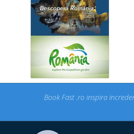
Book Fast .ro inspira increder